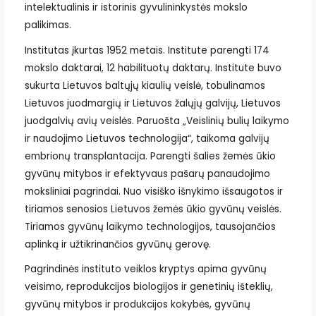
intelektualinis ir istorinis gyvulininkystės mokslo
palikimas.
Institutas įkurtas 1952 metais. Institute parengti 174
mokslo daktarai, 12 habilituotų daktarų. Institute buvo
sukurta Lietuvos baltųjų kiaulių veislė, tobulinamos
Lietuvos juodmargių ir Lietuvos žalųjų galvijų, Lietuvos
juodgalvių avių veislės. Paruošta „Veislinių bulių laikymo
ir naudojimo Lietuvos technologija“, taikoma galvijų
embrionų transplantacija. Parengti šalies žemės ūkio
gyvūnų mitybos ir efektyvaus pašarų panaudojimo
moksliniai pagrindai. Nuo visiško išnykimo išsaugotos ir
tiriamos senosios Lietuvos žemės ūkio gyvūnų veislės.
Tiriamos gyvūnų laikymo technologijos, tausojančios
aplinką ir užtikrinančios gyvūnų gerovę.
Pagrindinės instituto veiklos kryptys apima gyvūnų
veisimo, reprodukcijos biologijos ir genetinių išteklių,
gyvūnų mitybos ir produkcijos kokybės, gyvūnų