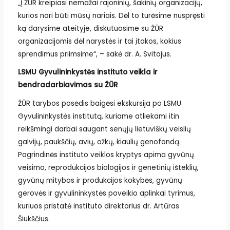
„Į ŽŪR kreipiasi nemažai rajoninių, šakinių organizacijų,
kurios nori būti mūsų nariais. Dėl to turėsime nuspręsti
ką darysime ateityje, diskutuosime su ŽŪR
organizacijomis dėl narystės ir tai įtakos, kokius
sprendimus priimsime“, – sakė dr. A. Svitojus.
LSMU Gyvulininkystės instituto veikla ir
bendradarbiavimas su ŽŪR
ŽŪR tarybos posėdis baigėsi ekskursija po LSMU
Gyvulininkystės institutą, kuriame atliekami itin
reikšmingi darbai saugant senųjų lietuviškų veislių
galvijų, paukščių, avių, ožkų, kiaulių genofondą.
Pagrindinės instituto veiklos kryptys apima gyvūnų
veisimo, reprodukcijos biologijos ir genetinių išteklių,
gyvūnų mitybos ir produkcijos kokybės, gyvūnų
gerovės ir gyvulininkystės poveikio aplinkai tyrimus,
kuriuos pristatė instituto direktorius dr. Artūras
Šiukščius.