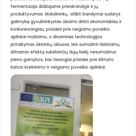
fermentacija didžiajame prieskrandyje ir jų
produktyvumas. Mokslininkų atlikti bandymai sudarys
galimybę gyvulininkystės ūkiams dirbti ekonomiškiau ir
konkurencingiau, prisidėti prie neigiamo poveikio
aplinkai mažinimo, o dinaminės technologijos
pritaikymas ūkininkų ūkiuose, leis sumažinti išskiriamų
šiltnamio efektą sukeliančių dujų kiekį, nesumažinus
pieno gamybos, kas tiesiogiai prisidės prie klimato
kaitos švelninimo ir neigiamo poveikio aplinkai.