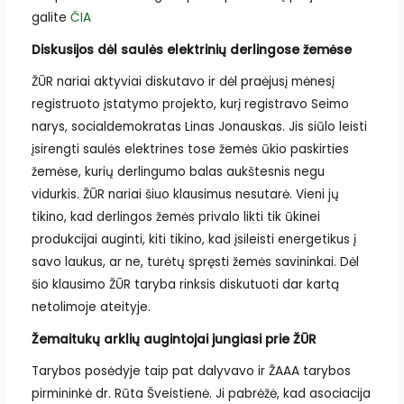
galite
ČIA
Diskusijos dėl saulės elektrinių derlingose žemėse
ŽŪR nariai aktyviai diskutavo ir dėl praėjusį mėnesį
registruoto įstatymo projekto, kurį registravo Seimo
narys, socialdemokratas Linas Jonauskas. Jis siūlo leisti
įsirengti saulės elektrines tose žemės ūkio paskirties
žemėse, kurių derlingumo balas aukštesnis negu
vidurkis. ŽŪR nariai šiuo klausimus nesutarė. Vieni jų
tikino, kad derlingos žemės privalo likti tik ūkinei
produkcijai auginti, kiti tikino, kad įsileisti energetikus į
savo laukus, ar ne, turėtų spręsti žemės savininkai. Dėl
šio klausimo ŽŪR taryba rinksis diskutuoti dar kartą
netolimoje ateityje.
Žemaitukų arklių augintojai jungiasi prie ŽŪR
Tarybos posėdyje taip pat dalyvavo ir ŽAAA tarybos
pirmininkė dr. Rūta Šveistienė. Ji pabrėžė, kad asociacija