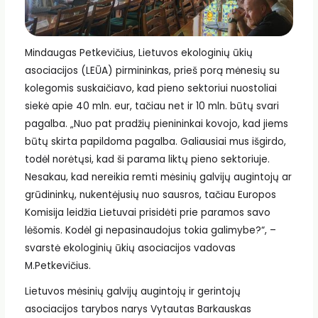
Mindaugas Petkevičius, Lietuvos ekologinių ūkių
asociacijos (LEŪA) pirmininkas, prieš porą mėnesių su
kolegomis suskaičiavo, kad pieno sektoriui nuostoliai
siekė apie 40 mln. eur, tačiau net ir 10 mln. būtų svari
pagalba. „Nuo pat pradžių pienininkai kovojo, kad jiems
būtų skirta papildoma pagalba. Galiausiai mus išgirdo,
todėl norėtųsi, kad ši parama liktų pieno sektoriuje.
Nesakau, kad nereikia remti mėsinių galvijų augintojų ar
grūdininkų, nukentėjusių nuo sausros, tačiau Europos
Komisija leidžia Lietuvai prisidėti prie paramos savo
lėšomis. Kodėl gi nepasinaudojus tokia galimybe?“, –
svarstė ekologinių ūkių asociacijos vadovas
M.Petkevičius.
Lietuvos mėsinių galvijų augintojų ir gerintojų
asociacijos tarybos narys Vytautas Barkauskas