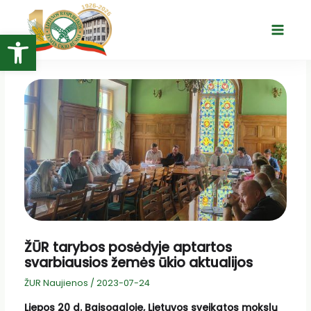
Pereiti
prie
Open toolbar
Main
turinio
Menu
ŽŪR tarybos posėdyje aptartos
svarbiausios žemės ūkio aktualijos
ŽUR Naujienos
/
2023-07-24
Liepos 20 d. Baisogaloje, Lietuvos sveikatos mokslų