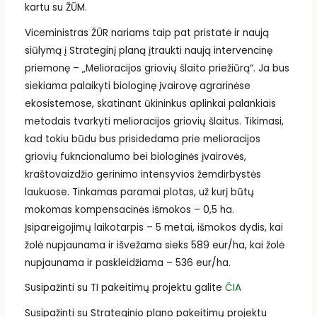
kartu su ŽŪM.
Viceministras ŽŪR nariams taip pat pristatė ir naują
siūlymą į Strateginį planą įtraukti naują intervencinę
priemonę – „Melioracijos griovių šlaito priežiūrą“. Ja bus
siekiama palaikyti biologinę įvairovę agrarinėse
ekosistemose, skatinant ūkininkus aplinkai palankiais
metodais tvarkyti melioracijos griovių šlaitus. Tikimasi,
kad tokiu būdu bus prisidedama prie melioracijos
griovių fukncionalumo bei biologinės įvairovės,
kraštovaizdžio gerinimo intensyvios žemdirbystės
laukuose. Tinkamas paramai plotas, už kurį būtų
mokomas kompensacinės išmokos – 0,5 ha.
Įsipareigojimų laikotarpis – 5 metai, išmokos dydis, kai
žolė nupjaunama ir išvežama sieks 589 eur/ha, kai žolė
nupjaunama ir paskleidžiama – 536 eur/ha.
Susipažinti su TI pakeitimų projektu galite
ČIA
Susipažinti su Strateginio plano pakeitimų projektu