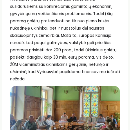
susidūrusiems su konkrečiomis gamintojų ekonominį
gyvybingumą veikiančiomis problemomis. Todėl į šią
paramą galėtų pretenduoti ne tik nuo pieno krizės
nuketinėję ūkininkai, bet ir nuostolius dėl sausros
skaičiuojantys žemdirbiai. Maža to, Europos Komisija
nurodė, kad pagal galimybes, valstybė gali prie šios
paramos prisidėti dar 200 proc., todėl ūkininkus galėtų
pasiekti daugiau kaip 30 mln. eurų parama. Vis dėlto,
ŽŪM viceministras ūkininkams gerų žinių neturėjo ir
užsiminė, kad Vyriausybė papildomo finansavimo ieškoti
nežada.