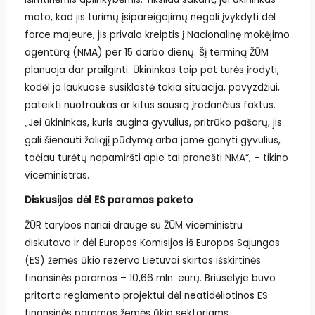
mato, kad jis turimų įsipareigojimų negali įvykdyti dėl
force majeure, jis privalo kreiptis į Nacionalinę mokėjimo
agentūrą (NMA) per 15 darbo dienų. Šį terminą ŽŪM
planuoja dar prailginti. Ūkininkas taip pat turės įrodyti,
kodėl jo laukuose susiklostė tokia situacija, pavyzdžiui,
pateikti nuotraukas ar kitus sausrą įrodančius faktus.
„Jei ūkininkas, kuris augina gyvulius, pritrūko pašarų, jis
gali šienauti žaliąjį pūdymą arba jame ganyti gyvulius,
tačiau turėtų nepamiršti apie tai pranešti NMA“, – tikino
viceministras.
Diskusijos dėl ES paramos paketo
ŽŪR tarybos nariai drauge su ŽŪM viceministru
diskutavo ir dėl Europos Komisijos iš Europos Sąjungos
(ES) žemės ūkio rezervo Lietuvai skirtos išskirtinės
finansinės paramos – 10,66 mln. eurų. Briuselyje buvo
pritarta reglamento projektui dėl neatidėliotinos ES
finansinės paramos žemės ūkio sektoriams,