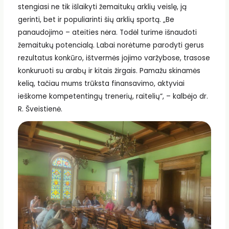
stengiasi ne tik išlaikyti žemaitukų arklių veislę, ją
gerinti, bet ir populiarinti šių arklių sportą. „Be
panaudojimo – ateities nėra. Todėl turime išnaudoti
žemaitukų potencialą. Labai norėtume parodyti gerus
rezultatus konkūro, ištvermės jojimo varžybose, trasose
konkuruoti su arabų ir kitais žirgais. Pamažu skinamės
kelią, tačiau mums trūksta finansavimo, aktyviai
ieškome kompetentingų trenerių, raitelių“, – kalbėjo dr.
R. Šveistienė.