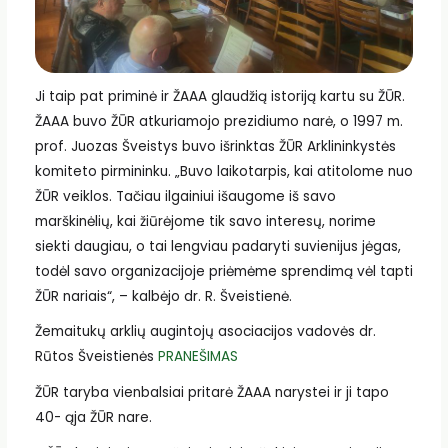
Ji taip pat priminė ir ŽAAA glaudžią istoriją kartu su ŽŪR.
ŽAAA buvo ŽŪR atkuriamojo prezidiumo narė, o 1997 m.
prof. Juozas Šveistys buvo išrinktas ŽŪR Arklininkystės
komiteto pirmininku. „Buvo laikotarpis, kai atitolome nuo
ŽŪR veiklos. Tačiau ilgainiui išaugome iš savo
marškinėlių, kai žiūrėjome tik savo interesų, norime
siekti daugiau, o tai lengviau padaryti suvienijus jėgas,
todėl savo organizacijoje priėmėme sprendimą vėl tapti
ŽŪR nariais“, – kalbėjo dr. R. Šveistienė.
Žemaitukų arklių augintojų asociacijos vadovės dr.
Rūtos Šveistienės
PRANEŠIMAS
ŽŪR taryba vienbalsiai pritarė ŽAAA narystei ir ji tapo
40- ąja ŽŪR nare.