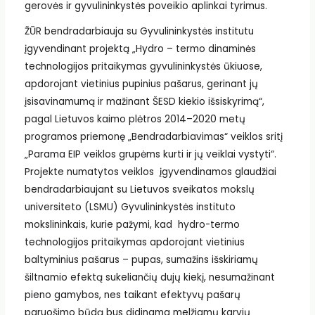
gerovės ir gyvulininkystės poveikio aplinkai tyrimus.
ŽŪR bendradarbiauja su Gyvulininkystės institutu
įgyvendinant projektą „Hydro – termo dinaminės
technologijos pritaikymas gyvulininkystės ūkiuose,
apdorojant vietinius pupinius pašarus, gerinant jų
įsisavinamumą ir mažinant ŠESD kiekio išsiskyrimą“,
pagal Lietuvos kaimo plėtros 2014–2020 metų
programos priemonę „Bendradarbiavimas“ veiklos sritį
„Parama EIP veiklos grupėms kurti ir jų veiklai vystyti“.
Projekte numatytos veiklos įgyvendinamos glaudžiai
bendradarbiaujant su Lietuvos sveikatos mokslų
universiteto (LSMU) Gyvulininkystės instituto
mokslininkais, kurie pažymi, kad hydro-termo
technologijos pritaikymas apdorojant vietinius
baltyminius pašarus – pupas, sumažins išskiriamų
šiltnamio efektą sukeliančių dujų kiekį, nesumažinant
pieno gamybos, nes taikant efektyvų pašarų
paruošimo būdą bus didinama melžiamų karvių