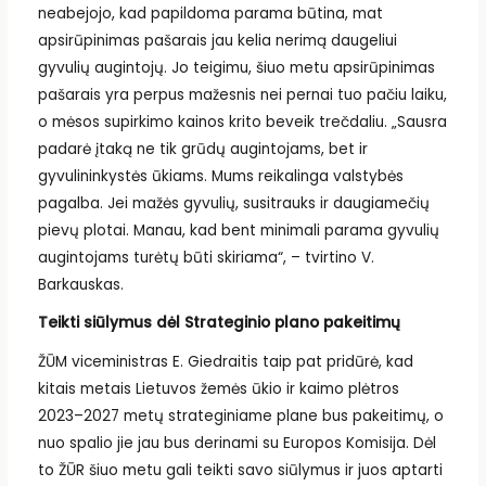
neabejojo, kad papildoma parama būtina, mat
apsirūpinimas pašarais jau kelia nerimą daugeliui
gyvulių augintojų. Jo teigimu, šiuo metu apsirūpinimas
pašarais yra perpus mažesnis nei pernai tuo pačiu laiku,
o mėsos supirkimo kainos krito beveik trečdaliu. „Sausra
padarė įtaką ne tik grūdų augintojams, bet ir
gyvulininkystės ūkiams. Mums reikalinga valstybės
pagalba. Jei mažės gyvulių, susitrauks ir daugiamečių
pievų plotai. Manau, kad bent minimali parama gyvulių
augintojams turėtų būti skiriama“, – tvirtino V.
Barkauskas.
Teikti siūlymus dėl Strateginio plano pakeitimų
ŽŪM viceministras E. Giedraitis taip pat pridūrė, kad
kitais metais Lietuvos žemės ūkio ir kaimo plėtros
2023–2027 metų strateginiame plane bus pakeitimų, o
nuo spalio jie jau bus derinami su Europos Komisija. Dėl
to ŽŪR šiuo metu gali teikti savo siūlymus ir juos aptarti