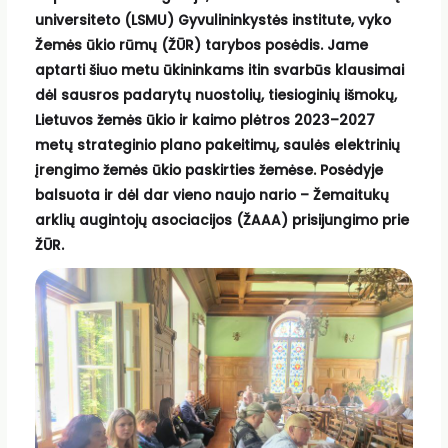
universiteto (LSMU) Gyvulininkystės institute, vyko
Žemės ūkio rūmų (ŽŪR) tarybos posėdis. Jame
aptarti šiuo metu ūkininkams itin svarbūs klausimai
dėl sausros padarytų nuostolių, tiesioginių išmokų,
Lietuvos žemės ūkio ir kaimo plėtros 2023–2027
metų strateginio plano pakeitimų, saulės elektrinių
įrengimo žemės ūkio paskirties žemėse. Posėdyje
balsuota ir dėl dar vieno naujo nario – Žemaitukų
arklių augintojų asociacijos (ŽAAA) prisijungimo prie
ŽŪR.