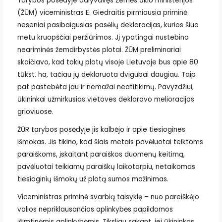
Tarybos posėdyje dalyvavęs Žemės ūkio ministerijos
(ŽŪM) viceministras E. Giedraitis pirmiausia priminė
neseniai pasibaigusias pasėlių deklaracijas, kurios šiuo
metu kruopščiai peržiūrimos. Jį ypatingai nustebino
neariminės žemdirbystės plotai. ŽŪM preliminariai
skaičiavo, kad tokių plotų visoje Lietuvoje bus apie 80
tūkst. ha, tačiau jų deklaruota dvigubai daugiau. Taip
pat pastebėta jau ir nemažai neatitikimų. Pavyzdžiui,
ūkininkai užmirkusias vietoves deklaravo melioracijos
grioviuose.
ŽŪR tarybos posėdyje jis kalbėjo ir apie tiesiogines
išmokas. Jis tikino, kad šiais metais pavėluotai teiktoms
paraiškoms, įskaitant paraiškos duomenų keitimą,
pavėluotai teikiamų paraiškų laikotarpiu, netaikomas
tiesioginių išmokų už plotą sumos mažinimas.
Viceministras priminė svarbią taisyklę – nuo pareiškėjo
valios nepriklausančios aplinkybės papildomos
išimtinėmis aplinkybėmis. Tiksliau sakant, jei ūkininkas