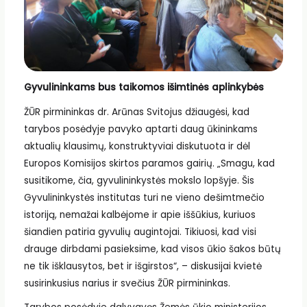
Gyvulininkams bus taikomos išimtinės aplinkybės
ŽŪR pirmininkas dr. Arūnas Svitojus džiaugėsi, kad
tarybos posėdyje pavyko aptarti daug ūkininkams
aktualių klausimų, konstruktyviai diskutuota ir dėl
Europos Komisijos skirtos paramos gairių. „Smagu, kad
susitikome, čia, gyvulininkystės mokslo lopšyje. Šis
Gyvulininkystės institutas turi ne vieno dešimtmečio
istoriją, nemažai kalbėjome ir apie iššūkius, kuriuos
šiandien patiria gyvulių augintojai. Tikiuosi, kad visi
drauge dirbdami pasieksime, kad visos ūkio šakos būtų
ne tik išklausytos, bet ir išgirstos“, – diskusijai kvietė
susirinkusius narius ir svečius ŽŪR pirmininkas.