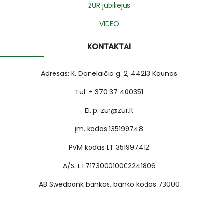
ŽŪR jubiliejus
VIDEO
KONTAKTAI
Adresas: K. Donelaičio g. 2, 44213 Kaunas
Tel. + 370 37 400351
El. p. zur@zur.lt
Įm. kodas 135199748
PVM kodas LT 351997412
A/S. LT717300010002241806
AB Swedbank bankas, banko kodas 73000