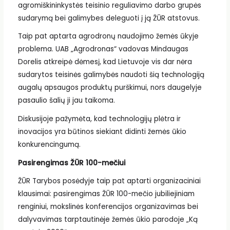
agromiškininkystės teisinio reguliavimo darbo grupės
sudarymą bei galimybes deleguoti į ją ŽŪR atstovus.
Taip pat aptarta agrodronų naudojimo žemės ūkyje
problema. UAB „Agrodronas“ vadovas Mindaugas
Dorelis atkreipė dėmesį, kad Lietuvoje vis dar nėra
sudarytos teisinės galimybės naudoti šią technologiją
augalų apsaugos produktų purškimui, nors daugelyje
pasaulio šalių ji jau taikoma.
Diskusijoje pažymėta, kad technologijų plėtra ir
inovacijos yra būtinos siekiant didinti žemės ūkio
konkurencingumą.
Pasirengimas ŽŪR 100-mečiui
ŽŪR Tarybos posėdyje taip pat aptarti organizaciniai
klausimai: pasirengimas ŽŪR 100-mečio jubiliejiniam
renginiui, mokslinės konferencijos organizavimas bei
dalyvavimas tarptautinėje žemės ūkio parodoje „Ką