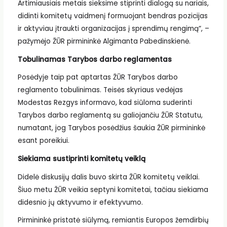
Artimiausiais metais sieksime stiprinti dialogą su nariais,
didinti komitetų vaidmenį formuojant bendras pozicijas
ir aktyviau įtraukti organizacijas į sprendimų rengimą“, –
pažymėjo ŽŪR pirmininkė Algimanta Pabedinskienė.
Tobulinamas Tarybos darbo reglamentas
Posėdyje taip pat aptartas ŽŪR Tarybos darbo
reglamento tobulinimas. Teisės skyriaus vedėjas
Modestas Rezgys informavo, kad siūloma suderinti
Tarybos darbo reglamentą su galiojančiu ŽŪR Statutu,
numatant, jog Tarybos posėdžius šaukia ŽŪR pirmininkė
esant poreikiui.
Siekiama sustiprinti komitetų veiklą
Didelė diskusijų dalis buvo skirta ŽŪR komitetų veiklai.
Šiuo metu ŽŪR veikia septyni komitetai, tačiau siekiama
didesnio jų aktyvumo ir efektyvumo.
Pirmininkė pristatė siūlymą, remiantis Europos žemdirbių