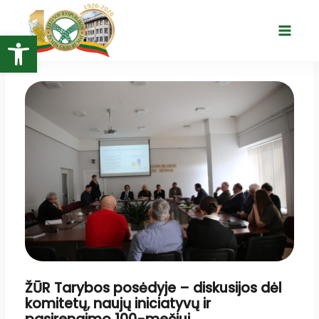
Pereiti
prie
Open toolbar
Main
turinio
Menu
ŽŪR Tarybos posėdyje – diskusijos dėl
komitetų, naujų iniciatyvų ir