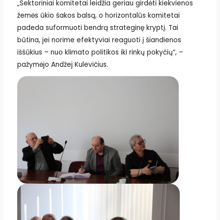
„Sektoriniai komitetai leidžia geriau girdėti kiekvienos
žemės ūkio šakos balsą, o horizontalūs komitetai
padeda suformuoti bendrą strateginę kryptį. Tai
būtina, jei norime efektyviai reaguoti į šiandienos
iššūkius – nuo klimato politikos iki rinkų pokyčių“, –
pažymėjo Andžej Kulevičius.