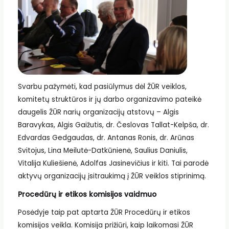
Svarbu pažymėti, kad pasiūlymus dėl ŽŪR veiklos,
komitetų struktūros ir jų darbo organizavimo pateikė
daugelis ŽŪR narių organizacijų atstovų – Algis
Baravykas, Algis Gaižutis, dr. Česlovas Tallat-Kelpša, dr.
Edvardas Gedgaudas, dr. Antanas Ronis, dr. Arūnas
Svitojus, Lina Meilutė-Datkūnienė, Saulius Daniulis,
Vitalija Kuliešienė, Adolfas Jasinevičius ir kiti. Tai parodė
aktyvų organizacijų įsitraukimą į ŽŪR veiklos stiprinimą.
Procedūrų ir etikos komisijos vaidmuo
Posėdyje taip pat aptarta ŽŪR Procedūrų ir etikos
komisijos veikla. Komisija prižiūri, kaip laikomasi ŽŪR