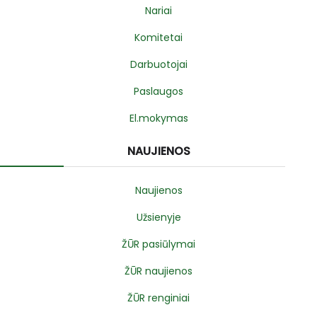
Nariai
Komitetai
Darbuotojai
Paslaugos
El.mokymas
NAUJIENOS
Naujienos
Užsienyje
ŽŪR pasiūlymai
ŽŪR naujienos
ŽŪR renginiai