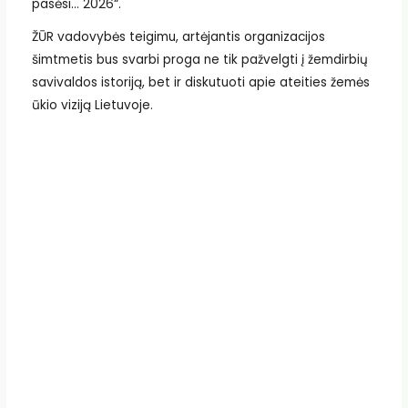
pasėsi… 2026“.
ŽŪR vadovybės teigimu, artėjantis organizacijos
šimtmetis bus svarbi proga ne tik pažvelgti į žemdirbių
savivaldos istoriją, bet ir diskutuoti apie ateities žemės
ūkio viziją Lietuvoje.