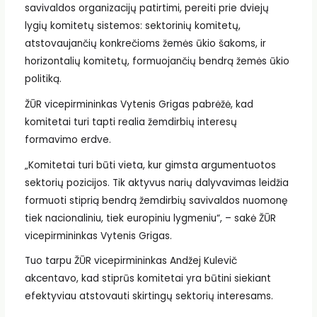
savivaldos organizacijų patirtimi, pereiti prie dviejų
lygių komitetų sistemos: sektorinių komitetų,
atstovaujančių konkrečioms žemės ūkio šakoms, ir
horizontalių komitetų, formuojančių bendrą žemės ūkio
politiką.
ŽŪR vicepirmininkas Vytenis Grigas pabrėžė, kad
komitetai turi tapti realia žemdirbių interesų
formavimo erdve.
„Komitetai turi būti vieta, kur gimsta argumentuotos
sektorių pozicijos. Tik aktyvus narių dalyvavimas leidžia
formuoti stiprią bendrą žemdirbių savivaldos nuomonę
tiek nacionaliniu, tiek europiniu lygmeniu“, – sakė ŽŪR
vicepirmininkas Vytenis Grigas.
Tuo tarpu ŽŪR vicepirmininkas Andžej Kulevič
akcentavo, kad stiprūs komitetai yra būtini siekiant
efektyviau atstovauti skirtingų sektorių interesams.