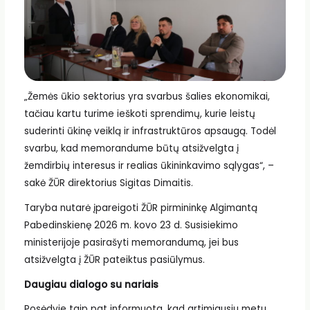
„Žemės ūkio sektorius yra svarbus šalies ekonomikai,
tačiau kartu turime ieškoti sprendimų, kurie leistų
suderinti ūkinę veiklą ir infrastruktūros apsaugą. Todėl
svarbu, kad memorandume būtų atsižvelgta į
žemdirbių interesus ir realias ūkininkavimo sąlygas“, –
sakė ŽŪR direktorius Sigitas Dimaitis.
Taryba nutarė įpareigoti ŽŪR pirmininkę Algimantą
Pabedinskienę 2026 m. kovo 23 d. Susisiekimo
ministerijoje pasirašyti memorandumą, jei bus
atsižvelgta į ŽŪR pateiktus pasiūlymus.
Daugiau dialogo su nariais
Posėdyje taip pat informuota, kad artimiausiu metu