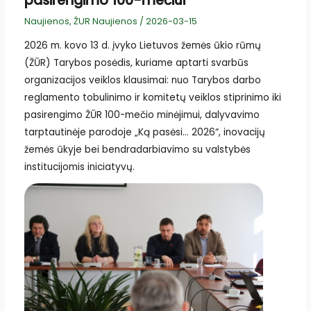
pasirengimo 100-mečiui
Naujienos
,
ŽUR Naujienos
/
2026-03-15
2026 m. kovo 13 d. įvyko Lietuvos žemės ūkio rūmų
(ŽŪR) Tarybos posėdis, kuriame aptarti svarbūs
organizacijos veiklos klausimai: nuo Tarybos darbo
reglamento tobulinimo ir komitetų veiklos stiprinimo iki
pasirengimo ŽŪR 100-mečio minėjimui, dalyvavimo
tarptautinėje parodoje „Ką pasėsi… 2026“, inovacijų
žemės ūkyje bei bendradarbiavimo su valstybės
institucijomis iniciatyvų.