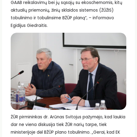
GAAB reikalavimų bei jų sąsajų su ekoschemomis, kitų
aktualių priemonių, žinių sklaidos sistemos (ŽŪŽIS)
tobulinimo ir tobulinsime BŽŪP planą“, – informavo
Egidijus Giedraitis.
ŽŪR pirmininkas dr. Arūnas Svitojus pažymėjo, kad laukia
dar ne viena diskusija tiek ŽŪR narių tarpe, tiek
ministerijoje dėl BŽŪP plano tobulinimo. „Gerai, kad EK