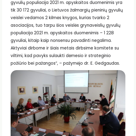
gyvulių populiacija 2021 m. apyskaitos duomenimis yra
tik 30 172 gyvuliai, o Lietuvos žalmargių pieninių gyvulių
veislei vedamos 2 kilmės knygos, kurias tvarko 2
asociacijos, tuo tarpu šios veislės grynaveislių gyvulių
populiacija 2021 m. apyskaitos duomenimis – 1 228
gyvuliai, kitaip kaip nonsensu pavadinti negalima.
Aktyviai dirbome ir šiais metais dirbsime komitete su
viltimi, kad pavyks sulaukti dėmesio ir strateginio
požiūrio bei pažangos“, – pažymėjo dr. E. Gedgaudas.