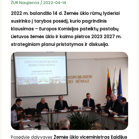
ŽUR Naujienos
/
2022-04-14
2022 m. balandžio 14 d. Žemės ūkio rūmų lyderiai
susirinko į tarybos posėdį, kurio pagrindinis
klausimas – Europos Komisijos pateiktų pastabų
Lietuvos žemės ūkio ir kaimo plėtros 2023 2027 m.
strateginiam planui pristatymas ir diskusija.
Posėdyje dalyvavęs
Žemės ūkio viceministras Egidijus