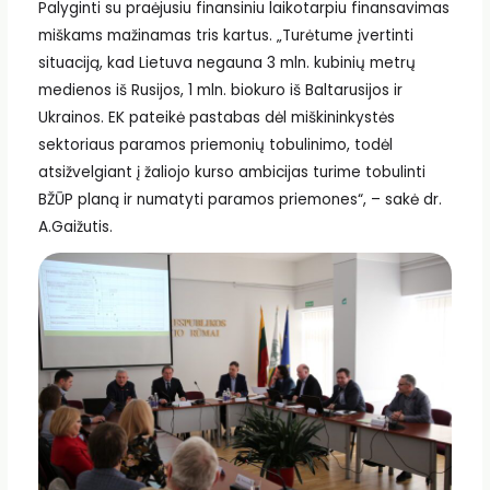
Palyginti su praėjusiu finansiniu laikotarpiu finansavimas
miškams mažinamas tris kartus. „Turėtume įvertinti
situaciją, kad Lietuva negauna 3 mln. kubinių metrų
medienos iš Rusijos, 1 mln. biokuro iš Baltarusijos ir
Ukrainos. EK pateikė pastabas dėl miškininkystės
sektoriaus paramos priemonių tobulinimo, todėl
atsižvelgiant į žaliojo kurso ambicijas turime tobulinti
BŽŪP planą ir numatyti paramos priemones“, – sakė dr.
A.Gaižutis.