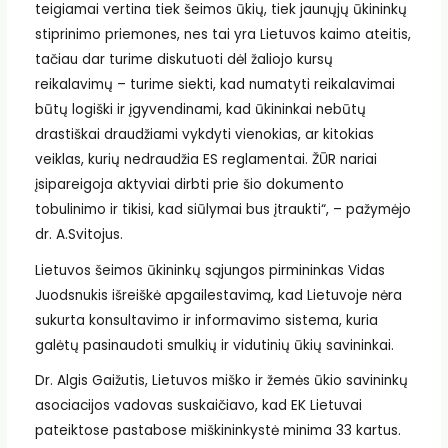
teigiamai vertina tiek šeimos ūkių, tiek jaunųjų ūkininkų
stiprinimo priemones, nes tai yra Lietuvos kaimo ateitis,
tačiau dar turime diskutuoti dėl žaliojo kursų
reikalavimų – turime siekti, kad numatyti reikalavimai
būtų logiški ir įgyvendinami, kad ūkininkai nebūtų
drastiškai draudžiami vykdyti vienokias, ar kitokias
veiklas, kurių nedraudžia ES reglamentai. ŽŪR nariai
įsipareigoja aktyviai dirbti prie šio dokumento
tobulinimo ir tikisi, kad siūlymai bus įtraukti“, – pažymėjo
dr. A.Svitojus.
Lietuvos šeimos ūkininkų sąjungos pirmininkas Vidas
Juodsnukis išreiškė apgailestavimą, kad Lietuvoje nėra
sukurta konsultavimo ir informavimo sistema, kuria
galėtų pasinaudoti smulkių ir vidutinių ūkių savininkai.
Dr. Algis Gaižutis, Lietuvos miško ir žemės ūkio savininkų
asociacijos vadovas suskaičiavo, kad EK Lietuvai
pateiktose pastabose miškininkystė minima 33 kartus.