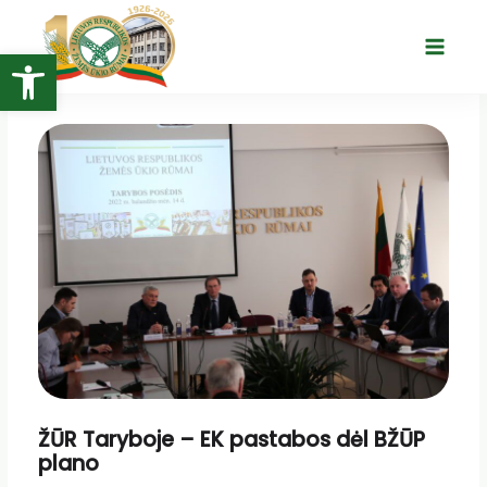
Pereiti
prie
Open toolbar
Main
turinio
Menu
ŽŪR Taryboje – EK pastabos dėl BŽŪP
plano