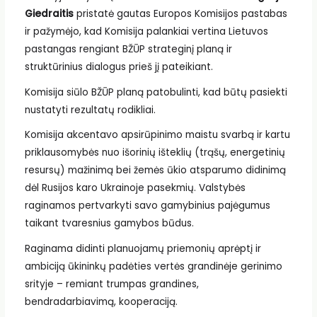
Giedraitis
pristatė gautas Europos Komisijos pastabas
ir pažymėjo, kad Komisija palankiai vertina Lietuvos
pastangas rengiant BŽŪP strateginį planą ir
struktūrinius dialogus prieš jį pateikiant.
Komisija siūlo BŽŪP planą patobulinti, kad būtų pasiekti
nustatyti rezultatų rodikliai.
Komisija akcentavo apsirūpinimo maistu svarbą ir kartu
priklausomybės nuo išorinių išteklių (trąšų, energetinių
resursų) mažinimą bei žemės ūkio atsparumo didinimą
dėl Rusijos karo Ukrainoje pasekmių. Valstybės
raginamos pertvarkyti savo gamybinius pajėgumus
taikant tvaresnius gamybos būdus.
Raginama didinti planuojamų priemonių aprėptį ir
ambiciją ūkininkų padėties vertės grandinėje gerinimo
srityje – remiant trumpas grandines,
bendradarbiavimą, kooperaciją.