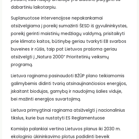
dabartiniu laikotarpiu.
Suplanuotose intervencijose nepakankamai
atsižvelgiama į poreikį sumažinti ŠESD iš gyvulininkystės,
poreikį gerinti maistinių medžiagų valdymą, prisitaikyti
prie klimato kaitos, būtinybę geriau tvarkyti EB svarbos
buveines ir rūšis, taip pat Lietuvos prašoma geriau
atsižvelgti į „Natura 2000“ Prioritetinių veiksmų
programą.
Lietuva raginama pasinaudoti BŽŪP plano teikiamomis
galimybėmis didinti tvarią atsinaujinančiosios energijos,
įskaitant biodujas, gamybą ir naudojimą šalies viduje,
bei mažinti energijos suvartojimą.
Lietuva primygtinai raginama atsižvelgti į nacionalinius
tikslus, kurie bus nustatyti ES Reglamentuose
Komisija palankiai vertina Lietuvos planus iki 2030 m.
ekologinio ūkininkavimo plotus padidinti beveik