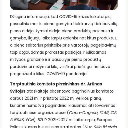
Džiugina informacija, kad COVID-19 krizės laikotarpiu,
pasauliniu mastu pieno gamyba tiek karvių tiek buivolių
pieno didėjo, žymiai didėjo pieno produktų paklausa ir
gamyba, ilguoju laikotarpiu aplenkė net kitus produktus,
o pieno sektorius prisitaikė prie vartotojų pageidavimų
taip atgaudamas prarastas pozicijas ir išlikdamas
mitybos grandinėje ir pasaulyje pieno produktų
pardavimai nežymiai kilo, visiškai priešingai nei buvo
prognozuota kilus COVID-19 pandemijai.
Tarptautinio komiteto pirmininkas dr. Arūnas
Svitojus
ataskaitoje akcentavo pagrindinius komiteto
darbus 2021 m. ir pristatė 2022 m. veiklos planą,
kuriame numatyti pagrindiniai klausimai: atstovavimas
tarptautinėse organizacijose (
Copa-Cogeca, ICAR, IDF,
EUFRAS, ECN
); BŽŪP 2021-2027 m. laikotarpiu; Europos
žaliasis kursas ir susijusios strategijos (
Nuo ūkio iki stalo,