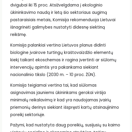
dvigubai iki 15 proc. Atsižvelgdama į ekologinio
ūkininkavimo naudą ir lėtą šio sektoriaus augimą
pastaraisiais metais, Komisija rekomenduoja Lietuvai
išnagrinėti galimybes nustatyti didesnę siektiną
reikšmę.
Komisija palankiai vertina Lietuvos planus didinti
biologine įvairove turtingų kraštovaizdžio elementų
kiekį taikant ekoschemas ir ragina įvertinti ar siūlomų
intervencijų apimtis yra pakankama siekiant
nacionalinio tikslo (2030 m. – 10 proc. ŽŪN).
Komisija teigiamai vertina tai, kad siūlomas
asignavimas jauniems ūkininkams gerokai viršija
minimalų reikalavimą ir kad yra naudojamas įvairių
priemonių derinys siekiant išspręsti kartų atsinaujinimo
poreikį sektoriuje.
Pažymi, kad nustatyta daug poreikių, susijusių su kaimo