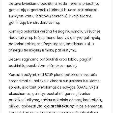
Lietuva kviečiama paaiškinti, kodėl nerems pripažintų
gamintojų organizacijų kūrimosi kituose sektoriuose
(išskyrus vaisių-daržovių sektorių) ir kaip skatins
gamintojų bendradarbiavimą.
Komisija palankiai vertina tiesioginių išmokų viršutinės
ribos taikymą, tačiau mano, kad vis dar yra galimybių
pagerinti teisingesnį/sąžiningesnį smulkiausių ūkių
atžvilgiu tiesioginių išmokų paskirstymą.
Lietuva raginama patobulinti arba labiau pagrįsti
pasirinktą perskirstymo išmokos modelį.
Komisija pažymi, kad BŽŪP plane pateikiami svarbūs
sprendimai su aplinka ir klimatu susijusiems iššūkiams
spręsti, įskaitant privalomąsias sąlygas (GAAB, VR) ir
ekoschemas, galintys paskatinti geresnį tvarios
praktikos taikymą, tačiau atkreipia dėmesį, kad reikėtų
aiškiau apibrėžti
„žaliąją architektūrą“
ir jos elementus,
įrodant, kad naujoji ambicija yra didesnė palyginti su