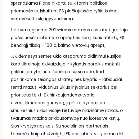
sprendžiama Plane ir kartu su kitomis politikos
priemonėmis, įskaitant ES plačiajuosčio ryšio kaimo
vietovėse tikslų įgyvendinimą.
Lietuva raginama 2025-iems metams nustatyti greitojo
plačiajuosčio interneto aprėpties siekį, kuris atitiktų ES
bendrąjį tikslą – 100 % kaimo vietovių aprėptį.
„EK dėmesys žemės ūkio atsparumo didinimui Rusijos
karo Ukrainoje akivaizdoje ir kylantis poreikis mažinti
priklausomybę nuo išorinių resursų rodo, kad
pasirinkome teisingas strategines kryptis – labiausiai
remti mažus, vidutinius ūkius ir įvairius sektorius bei
prioritetą teikti ūkininkaujantiems tvariai –
diversifikuodami gamybą, ją išskaidydami po
smulkesnius ūkius visoje Lietuvoje mažiname rizikas, o
tvarumas mažina priklausomybę nuo išorės veiksnių.
Šios kryptys nesikeis. Su socialiniais partneriais
tarsimės, kaip atsižvelgti į EK pastabas, visų pirma dėl