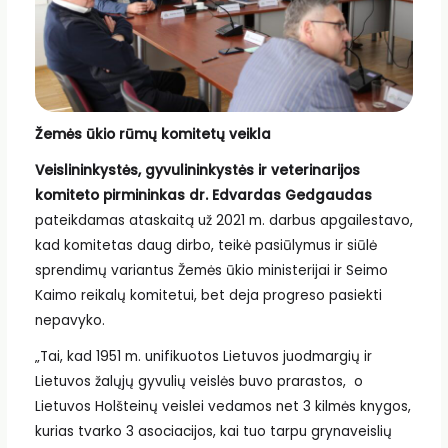
Žemės ūkio rūmų komitetų veikla
Veislininkystės, gyvulininkystės ir veterinarijos
komiteto pirmininkas dr. Edvardas Gedgaudas
pateikdamas ataskaitą už 2021 m. darbus apgailestavo,
kad komitetas daug dirbo, teikė pasiūlymus ir siūlė
sprendimų variantus Žemės ūkio ministerijai ir Seimo
Kaimo reikalų komitetui, bet deja progreso pasiekti
nepavyko.
„Tai, kad 1951 m. unifikuotos Lietuvos juodmargių ir
Lietuvos žalųjų gyvulių veislės buvo prarastos, o
Lietuvos Holšteinų veislei vedamos net 3 kilmės knygos,
kurias tvarko 3 asociacijos, kai tuo tarpu grynaveislių