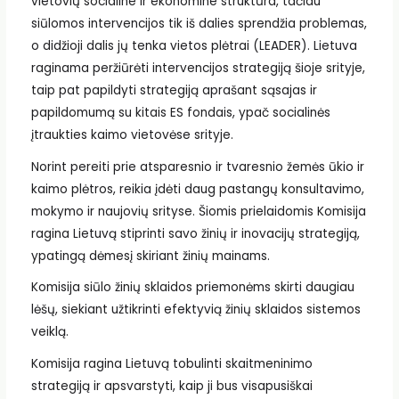
vietovių socialine ir ekonomine struktūra, tačiau
siūlomos intervencijos tik iš dalies sprendžia problemas,
o didžioji dalis jų tenka vietos plėtrai (LEADER). Lietuva
raginama peržiūrėti intervencijos strategiją šioje srityje,
taip pat papildyti strategiją aprašant sąsajas ir
papildomumą su kitais ES fondais, ypač socialinės
įtraukties kaimo vietovėse srityje.
Norint pereiti prie atsparesnio ir tvaresnio žemės ūkio ir
kaimo plėtros, reikia įdėti daug pastangų konsultavimo,
mokymo ir naujovių srityse. Šiomis prielaidomis Komisija
ragina Lietuvą stiprinti savo žinių ir inovacijų strategiją,
ypatingą dėmesį skiriant žinių mainams.
Komisija siūlo žinių sklaidos priemonėms skirti daugiau
lėšų, siekiant užtikrinti efektyvią žinių sklaidos sistemos
veiklą.
Komisija ragina Lietuvą tobulinti skaitmeninimo
strategiją ir apsvarstyti, kaip ji bus visapusiškai