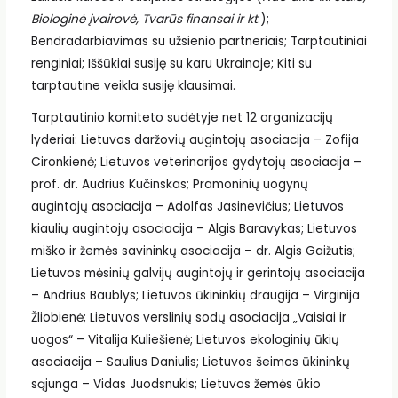
Biologinė įvairovė, Tvarūs finansai ir kt
.);
Bendradarbiavimas su užsienio partneriais; Tarptautiniai
renginiai; Iššūkiai susiję su karu Ukrainoje; Kiti su
tarptautine veikla susiję klausimai.
Tarptautinio komiteto sudėtyje net 12 organizacijų
lyderiai: Lietuvos daržovių augintojų asociacija – Zofija
Cironkienė; Lietuvos veterinarijos gydytojų asociacija –
prof. dr. Audrius Kučinskas; Pramoninių uogynų
augintojų asociacija – Adolfas Jasinevičius; Lietuvos
kiaulių augintojų asociacija – Algis Baravykas; Lietuvos
miško ir žemės savininkų asociacija – dr. Algis Gaižutis;
Lietuvos mėsinių galvijų augintojų ir gerintojų asociacija
– Andrius Baublys; Lietuvos ūkininkių draugija – Virginija
Žliobienė; Lietuvos verslinių sodų asociacija „Vaisiai ir
uogos“ – Vitalija Kuliešienė; Lietuvos ekologinių ūkių
asociacija – Saulius Daniulis; Lietuvos šeimos ūkininkų
sąjunga – Vidas Juodsnukis; Lietuvos žemės ūkio