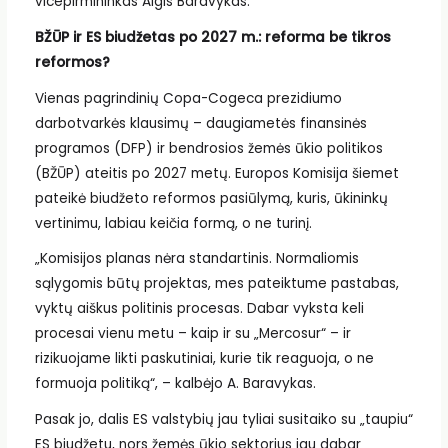
vicepirmininkas Algis Baravykas.
BŽŪP ir ES biudžetas po 2027 m.: reforma be tikros
reformos?
Vienas pagrindinių Copa-Cogeca prezidiumo
darbotvarkės klausimų – daugiametės finansinės
programos (DFP) ir bendrosios žemės ūkio politikos
(BŽŪP) ateitis po 2027 metų. Europos Komisija šiemet
pateikė biudžeto reformos pasiūlymą, kuris, ūkininkų
vertinimu, labiau keičia formą, o ne turinį.
„Komisijos planas nėra standartinis. Normaliomis
sąlygomis būtų projektas, mes pateiktume pastabas,
vyktų aiškus politinis procesas. Dabar vyksta keli
procesai vienu metu – kaip ir su „Mercosur“ – ir
rizikuojame likti paskutiniai, kurie tik reaguoja, o ne
formuoja politiką“, – kalbėjo A. Baravykas.
Pasak jo, dalis ES valstybių jau tyliai susitaiko su „taupiu“
ES biudžetu, nors žemės ūkio sektorius jau dabar