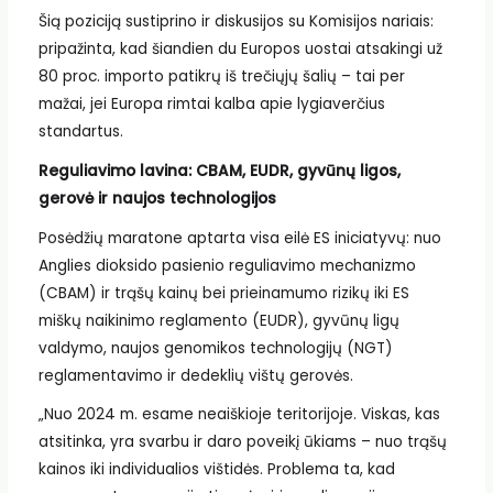
Šią poziciją sustiprino ir diskusijos su Komisijos nariais:
pripažinta, kad šiandien du Europos uostai atsakingi už
80 proc. importo patikrų iš trečiųjų šalių – tai per
mažai, jei Europa rimtai kalba apie lygiaverčius
standartus.
Reguliavimo lavina: CBAM, EUDR, gyvūnų ligos,
gerovė ir naujos technologijos
Posėdžių maratone aptarta visa eilė ES iniciatyvų: nuo
Anglies dioksido pasienio reguliavimo mechanizmo
(CBAM) ir trąšų kainų bei prieinamumo rizikų iki ES
miškų naikinimo reglamento (EUDR), gyvūnų ligų
valdymo, naujos genomikos technologijų (NGT)
reglamentavimo ir dedeklių vištų gerovės.
„Nuo 2024 m. esame neaiškioje teritorijoje. Viskas, kas
atsitinka, yra svarbu ir daro poveikį ūkiams – nuo trąšų
kainos iki individualios vištidės. Problema ta, kad