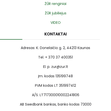
ŽŪR renginiai
ŽŪR jubiliejus
VIDEO
KONTAKTAI
Adresas: K. Donelaičio g. 2, 44213 Kaunas
Tel. + 370 37 400351
El. p. zur@zur.lt
Įm. kodas 135199748
PVM kodas LT 351997412
A/S. LT717300010002241806
AB Swedbank bankas, banko kodas 73000