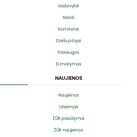
Vadovybė
Nariai
Komitetai
Darbuotojai
Paslaugos
El.mokymas
NAUJIENOS
Naujienos
Užsienyje
ŽŪR pasiūlymai
ŽŪR naujienos