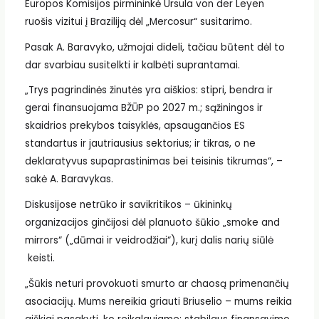
Europos Komisijos pirmininkė Ursula von der Leyen
ruošis vizitui į Braziliją dėl „Mercosur“ susitarimo.
Pasak A. Baravyko, užmojai dideli, tačiau būtent dėl to
dar svarbiau susitelkti ir kalbėti suprantamai.
„Trys pagrindinės žinutės yra aiškios: stipri, bendra ir
gerai finansuojama BŽŪP po 2027 m.; sąžiningos ir
skaidrios prekybos taisyklės, apsaugančios ES
standartus ir jautriausius sektorius; ir tikras, o ne
deklaratyvus supaprastinimas bei teisinis tikrumas“, –
sakė A. Baravykas.
Diskusijose netrūko ir savikritikos – ūkininkų
organizacijos ginčijosi dėl planuoto šūkio „smoke and
mirrors“ („dūmai ir veidrodžiai“), kurį dalis narių siūlė
keisti.
„Šūkis neturi provokuoti smurto ar chaosą primenančių
asociacijų. Mums nereikia griauti Briuselio – mums reikia