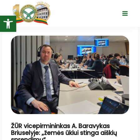
Pereiti
prie
Open toolbar
Main
turinio
Menu
ŽŪR vicepirmininkas A. Baravykas
Briuselyje: „žemės ūkiui stinga aiškių
sprendimų“