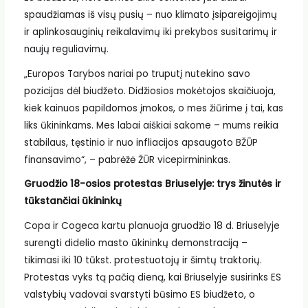
spaudžiamas iš visų pusių – nuo klimato įsipareigojimų
ir aplinkosauginių reikalavimų iki prekybos susitarimų ir
naujų reguliavimų.
„Europos Tarybos nariai po truputį nutekino savo
pozicijas dėl biudžeto. Didžiosios mokėtojos skaičiuoja,
kiek kainuos papildomos įmokos, o mes žiūrime į tai, kas
liks ūkininkams. Mes labai aiškiai sakome – mums reikia
stabilaus, tęstinio ir nuo infliacijos apsaugoto BŽŪP
finansavimo“, – pabrėžė ŽŪR vicepirmininkas.
Gruodžio 18-osios protestas Briuselyje: trys žinutės ir
tūkstančiai ūkininkų
Copa ir Cogeca kartu planuoja gruodžio 18 d. Briuselyje
surengti didelio masto ūkininkų demonstraciją –
tikimasi iki 10 tūkst. protestuotojų ir šimtų traktorių.
Protestas vyks tą pačią dieną, kai Briuselyje susirinks ES
valstybių vadovai svarstyti būsimo ES biudžeto, o