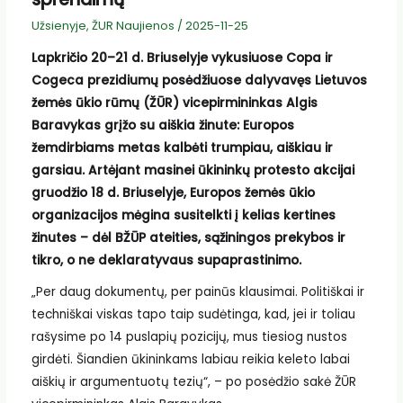
Užsienyje
,
ŽUR Naujienos
/
2025-11-25
Lapkričio 20–21 d. Briuselyje vykusiuose Copa ir
Cogeca prezidiumų posėdžiuose dalyvavęs Lietuvos
žemės ūkio rūmų (ŽŪR) vicepirmininkas Algis
Baravykas grįžo su aiškia žinute: Europos
žemdirbiams metas kalbėti trumpiau, aiškiau ir
garsiau. Artėjant masinei ūkininkų protesto akcijai
gruodžio 18 d. Briuselyje, Europos žemės ūkio
organizacijos mėgina susitelkti į kelias kertines
žinutes – dėl BŽŪP ateities, sąžiningos prekybos ir
tikro, o ne deklaratyvaus supaprastinimo.
„Per daug dokumentų, per painūs klausimai. Politiškai ir
techniškai viskas tapo taip sudėtinga, kad, jei ir toliau
rašysime po 14 puslapių pozicijų, mus tiesiog nustos
girdėti. Šiandien ūkininkams labiau reikia keleto labai
aiškių ir argumentuotų tezių“, – po posėdžio sakė ŽŪR