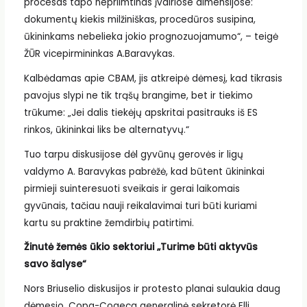
procesas tapo nepriimtinas įvairiose dimensijose:
dokumentų kiekis milžiniškas, procedūros susipina,
ūkininkams nebelieka jokio prognozuojamumo“, – teigė
ŽŪR vicepirmininkas A.Baravykas.
Kalbėdamas apie CBAM, jis atkreipė dėmesį, kad tikrasis
pavojus slypi ne tik trąšų brangime, bet ir tiekimo
trūkume: „Jei dalis tiekėjų apskritai pasitrauks iš ES
rinkos, ūkininkai liks be alternatyvų.“
Tuo tarpu diskusijose dėl gyvūnų gerovės ir ligų
valdymo A. Baravykas pabrėžė, kad būtent ūkininkai
pirmieji suinteresuoti sveikais ir gerai laikomais
gyvūnais, tačiau nauji reikalavimai turi būti kuriami
kartu su praktine žemdirbių patirtimi.
Žinutė žemės ūkio sektoriui „Turime būti aktyvūs
savo šalyse“
Nors Briuselio diskusijos ir protesto planai sulaukia daug
dėmesio, Copa-Cogeca generalinė sekretorė Elli