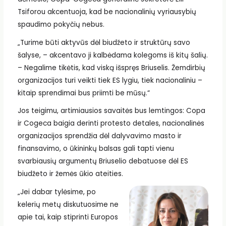
Tsiforou akcentuoja, kad be nacionalinių vyriausybių
spaudimo pokyčių nebus.
„Turime būti aktyvūs dėl biudžeto ir struktūrų savo
šalyse, – akcentavo ji kalbėdama kolegoms iš kitų šalių.
– Negalime tikėtis, kad viską išspręs Briuselis. Žemdirbių
organizacijos turi veikti tiek ES lygiu, tiek nacionaliniu –
kitaip sprendimai bus priimti be mūsų.“
Jos teigimu, artimiausios savaitės bus lemtingos: Copa
ir Cogeca baigia derinti protesto detales, nacionalinės
organizacijos sprendžia dėl dalyvavimo masto ir
finansavimo, o ūkininkų balsas gali tapti vienu
svarbiausių argumentų Briuselio debatuose dėl ES
biudžeto ir žemės ūkio ateities.
„Jei dabar tylėsime, po
kelerių metų diskutuosime ne
apie tai, kaip stiprinti Europos