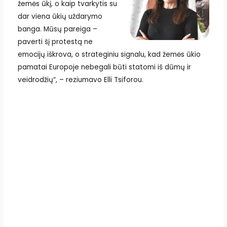
žemės ūkį, o kaip tvarkytis su
dar viena ūkių uždarymo
banga. Mūsų pareiga –
paverti šį protestą ne
emocijų iškrova, o strateginiu signalu, kad žemės ūkio
pamatai Europoje nebegali būti statomi iš dūmų ir
veidrodžių“, – reziumavo Elli Tsiforou.