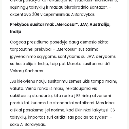
aiškiai pasakyti, ko reikalaujame: stabilaus finansavimo,
sąžiningų taisyklių ir mažiau biurokratinio šantažo“, –
akcentavo ŽŪR vicepirmininkas A.Baravykas.
Prekybos susitarimai: „Mercosur“, JAV, Australija,
Indija
Cogeca prezidiumo posėdyje daug dėmesio skirta
tarptautinei prekybai – „Mercosur“ susitarimo
įgyvendinimo sąlygoms, santykiams su JAV, deryboms
su Australija ir Indija, taip pat Maroko susitarimui dėl
Vakarų Sacharos.
„Su kiekvienu nauju susitarimu žemės ūkis tampa mainų
valiuta. Viena ranka iš mūsų reikalaujama vis
aukštesnių standartų, kita ranka į ES rinką atveriami
produktai, kuriems tie standartai netaikomi. Mes labai
aiškiai pasakėme: jei norime, kad ūkininkai laikytųsi ES
taisyklių, importas turi atitikti tas pačias taisykles“, –
sakė A. Baravykas.