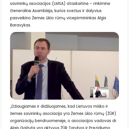
savininkų asociacijos (LMSA) ataskaitinė – rinkiminė
Generalinė Asamblėja, kurios svečius ir dalyvius
pasveikino Žemės ūkio rūmų vicepirmininkas Algis
Baravykas.
„Džiaugiamės ir didžiuojamės, kad Lietuvos miško ir
žemės savininkų asociacija yra Žemės ūkio rūmų (ŽŪR)
organizacijų bendruomenėje, o asociacijos vadovas dr.
Algis Gaižutis yra aktyvus ŽŪR Tarybos ir Prezidiumo