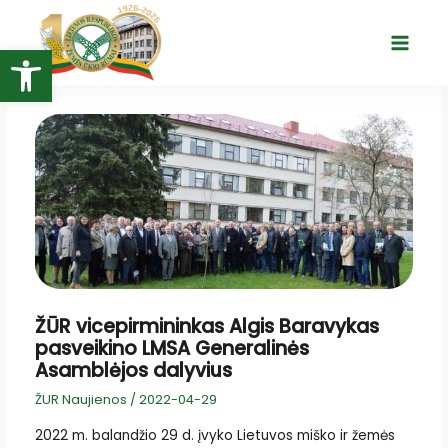
Pereiti
prie
Open toolbar
Main
turinio
Menu
ŽŪR vicepirmininkas Algis Baravykas
pasveikino LMSA Generalinės
Asamblėjos dalyvius
ŽUR Naujienos
/
2022-04-29
2022 m. balandžio 29 d. įvyko Lietuvos miško ir žemės