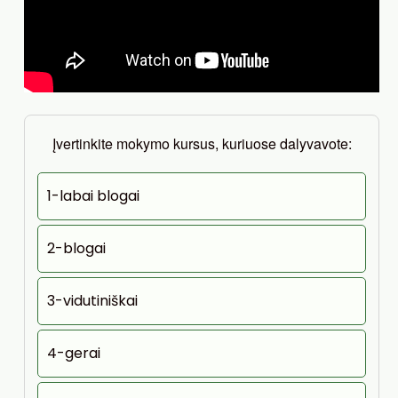
Įvertinkite mokymo kursus, kuriuose dalyvavote:
1-labai blogai
2-blogai
3-vidutiniškai
4-gerai