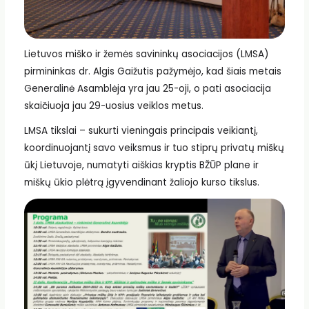
Lietuvos miško ir žemės savininkų asociacijos (LMSA)
pirmininkas dr. Algis Gaižutis pažymėjo, kad šiais metais
Generalinė Asamblėja yra jau 25-oji, o pati asociacija
skaičiuoja jau 29-uosius veiklos metus.
LMSA tikslai – sukurti vieningais principais veikiantį,
koordinuojantį savo veiksmus ir tuo stiprų privatų miškų
ūkį Lietuvoje, numatyti aiškias kryptis BŽŪP plane ir
miškų ūkio plėtrą įgyvendinant žaliojo kurso tikslus.