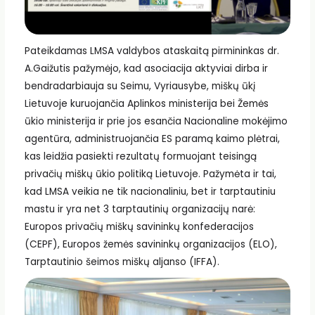
Pateikdamas LMSA valdybos ataskaitą pirmininkas dr.
A.Gaižutis pažymėjo, kad asociacija aktyviai dirba ir
bendradarbiauja su Seimu, Vyriausybe, miškų ūkį
Lietuvoje kuruojančia Aplinkos ministerija bei Žemės
ūkio ministerija ir prie jos esančia Nacionaline mokėjimo
agentūra, administruojančia ES paramą kaimo plėtrai,
kas leidžia pasiekti rezultatų formuojant teisingą
privačių miškų ūkio politiką Lietuvoje. Pažymėta ir tai,
kad LMSA veikia ne tik nacionaliniu, bet ir tarptautiniu
mastu ir yra net 3 tarptautinių organizacijų narė:
Europos privačių miškų savininkų konfederacijos
(CEPF), Europos žemės savininkų organizacijos (ELO),
Tarptautinio šeimos miškų aljanso (IFFA).