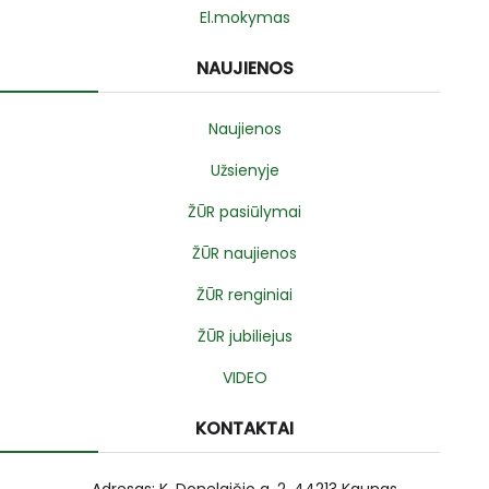
El.mokymas
NAUJIENOS
Naujienos
Užsienyje
ŽŪR pasiūlymai
ŽŪR naujienos
ŽŪR renginiai
ŽŪR jubiliejus
VIDEO
KONTAKTAI