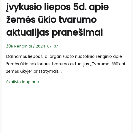
įvykusio liepos 5d. apie
žemės ūkio tvarumo
aktualijas pranešimai
ŽŪR Renginiai
/
2024-07-07
Dalinamės liepos 5 d. organizuoto nuotolinio renginio apie
žemės ūkio sektoriaus tvarumo aktualijas „Tvarumo iššūkiai
žemės ūkyje“ pristatymais. …
Nuotolinio
Skaityti daugiau »
renginio,
įvykusio
liepos
5d.
apie
žemės
ūkio