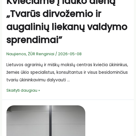
Kviečiame į lauko dieną
„Tvarūs dirvožemio ir
augalinių liekanų valdymo
sprendimai”
Naujienos
,
ŽŪR Renginiai
/
2026-05-08
Lietuvos agrarinių ir miškų mokslų centras kviečia ūkininkus,
žemės ūkio specialistus, konsultantus ir visus besidominčius
tvariu ūkininkavimu dalyvauti …
Kviečiame
Skaityti daugiau »
į
lauko
dieną
„Tvarūs
dirvožemio
ir