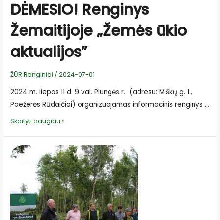
DĖMESIO! Renginys
Žemaitijoje „Žemės ūkio
aktualijos”
ŽŪR Renginiai
/
2024-07-01
2024 m. liepos 11 d. 9 val. Plungės r. (adresu: Miškų g. 1.,
Paežerės Rūdaičiai) organizuojamas informacinis renginys …
DĖMESIO!
Skaityti daugiau »
Renginys
Žemaitijoje
„Žemės
ūkio
aktualijos”