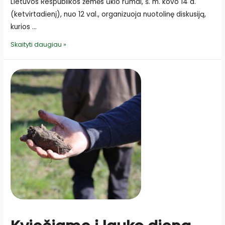
Lietuvos Respublikos žemės ūkio rūmai, š. m. kovo 14 d.
(ketvirtadienį), nuo 12 val., organizuoja nuotolinę diskusiją,
kurios …
Dėmesio!
Skaityti daugiau »
Kviečiame
į
nuotolinę
diskusiją