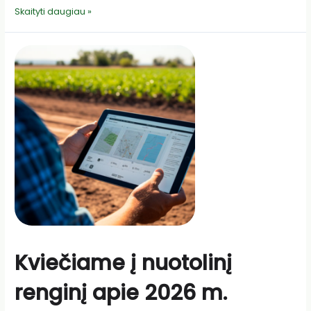
Iš
Skaityti daugiau »
Punios
–
žinutė
visai
Lietuvai:
kokybė,
kurią
kuriame
drauge
Kviečiame į nuotolinį
renginį apie 2026 m.