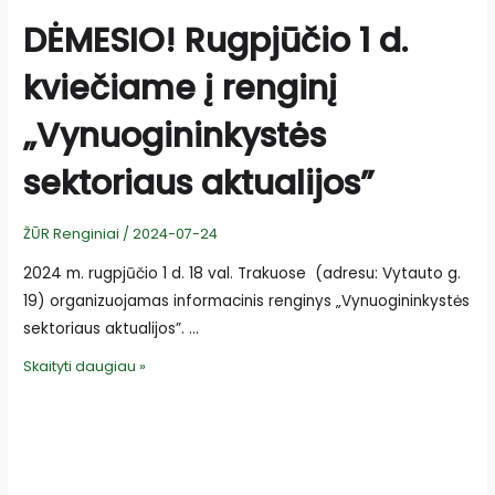
DĖMESIO! Rugpjūčio 1 d.
kviečiame į renginį
„Vynuogininkystės
sektoriaus aktualijos”
ŽŪR Renginiai
/
2024-07-24
2024 m. rugpjūčio 1 d. 18 val. Trakuose (adresu: Vytauto g.
19) organizuojamas informacinis renginys „Vynuogininkystės
sektoriaus aktualijos”. …
DĖMESIO!
Skaityti daugiau »
Rugpjūčio
1
d.
kviečiame
į