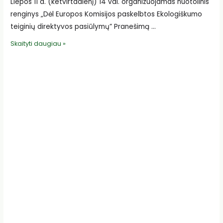
Liepos 11 d. (ketvirtadienį) 14 val. organizuojamas nuotolinis
renginys „Dėl Europos Komisijos paskelbtos Ekologiškumo
teiginių direktyvos pasiūlymų” Pranešimą …
DĖMESIO!
Skaityti daugiau »
Nuotolinis
renginys
dėl
EK
paskelbtos
Ekologiškumo
teiginių
direktyvos
pasiūlymų
jau
liepos
11
d.