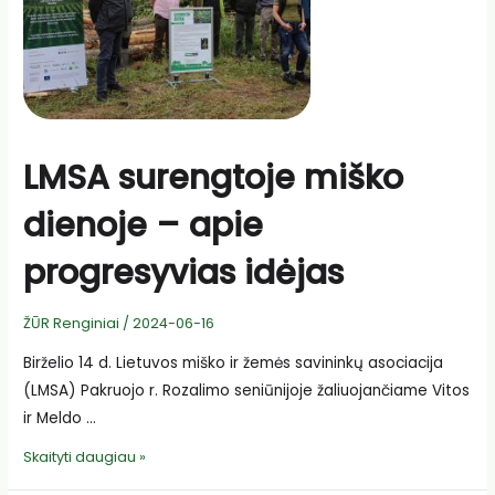
LMSA surengtoje miško
dienoje – apie
progresyvias idėjas
ŽŪR Renginiai
/
2024-06-16
Birželio 14 d. Lietuvos miško ir žemės savininkų asociacija
(LMSA) Pakruojo r. Rozalimo seniūnijoje žaliuojančiame Vitos
ir Meldo …
LMSA
Skaityti daugiau »
surengtoje