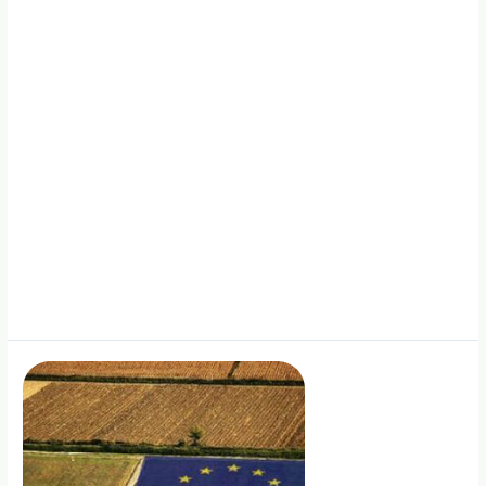
tvarumo
aktualijas
pranešimai