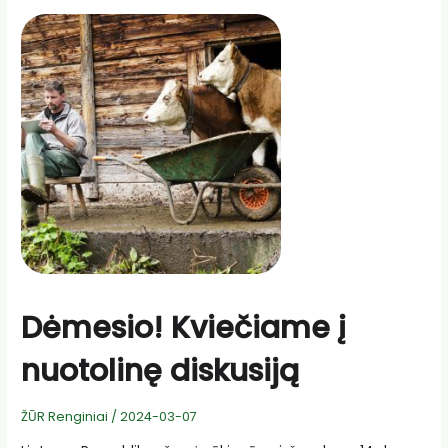
miško
dienoje
–
apie
progresyvias
idėjas
Dėmesio! Kviečiame į
nuotolinę diskusiją
ŽŪR Renginiai
/
2024-03-07