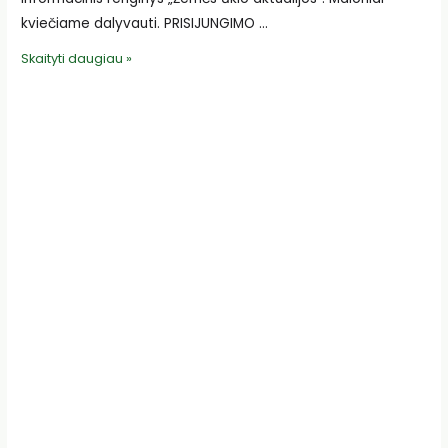
kviečiame dalyvauti. PRISIJUNGIMO …
Kviečiame
Skaityti daugiau »
į
nuotolinį
informacinį
renginį
„Žemės
ūkio
aktualijos”