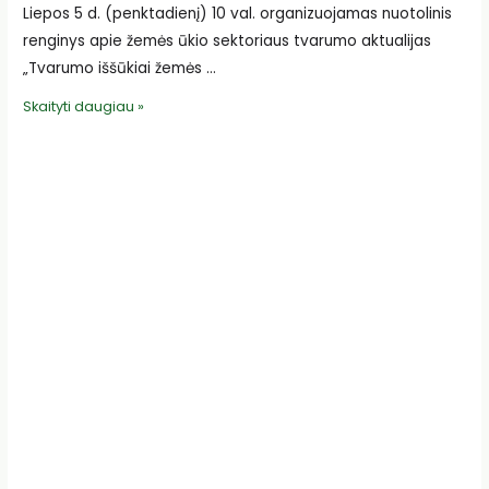
Liepos 5 d. (penktadienį) 10 val. organizuojamas nuotolinis
renginys apie žemės ūkio sektoriaus tvarumo aktualijas
„Tvarumo iššūkiai žemės …
DĖMESIO!
Skaityti daugiau »
Nuotolinis
renginys
apie
žemės
ūkio
tvarumo
aktualijas
jau
liepos
5
d.