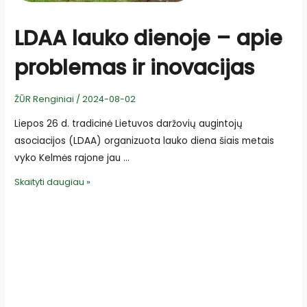
LDAA lauko dienoje – apie
problemas ir inovacijas
ŽŪR Renginiai
/
2024-08-02
Liepos 26 d. tradicinė Lietuvos daržovių augintojų
asociacijos (LDAA) organizuota lauko diena šiais metais
vyko Kelmės rajone jau …
LDAA
Skaityti daugiau »
lauko
dienoje
–
apie
problemas
ir
inovacijas