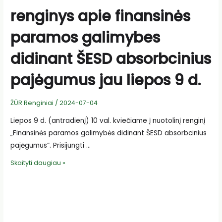
renginys apie finansinės
paramos galimybes
didinant ŠESD absorbcinius
pajėgumus jau liepos 9 d.
ŽŪR Renginiai
/
2024-07-04
Liepos 9 d. (antradienį) 10 val. kviečiame į nuotolinį renginį
„Finansinės paramos galimybės didinant ŠESD absorbcinius
pajėgumus“. Prisijungti …
DĖMESIO!
Skaityti daugiau »
Nuotolinis
renginys
apie
finansinės
paramos