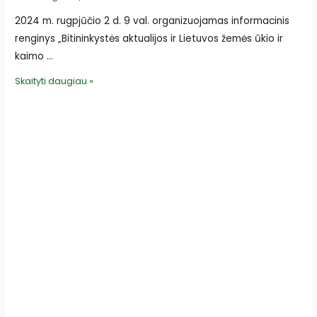
2024 m. rugpjūčio 2 d. 9 val. organizuojamas informacinis
renginys „Bitininkystės aktualijos ir Lietuvos žemės ūkio ir
kaimo …
Kviečiame
Skaityti daugiau »
į
renginį
apie
bitininkystės
aktualijas