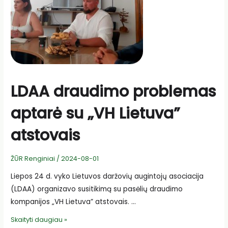
LDAA draudimo problemas
aptarė su „VH Lietuva”
atstovais
ŽŪR Renginiai
/
2024-08-01
Liepos 24 d. vyko Lietuvos daržovių augintojų asociacija
(LDAA) organizavo susitikimą su pasėlių draudimo
kompanijos „VH Lietuva” atstovais. …
LDAA
Skaityti daugiau »