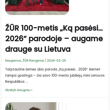
ŽŪR 100-metis „Ką pasėsi…
2026“ parodoje – augame
drauge su Lietuva
Naujienos
,
ŽŪR Renginiai
/
2026-03-25
Tarptautinė žemės ūkio paroda „Ką pasėsi… 2026“ šiemet
tampa ypatinga – čia savo 100-mečio jubiliejų mini Lietuvos
Respublikos …
ŽŪR
Skaityti daugiau »
100-
metis
„Ką