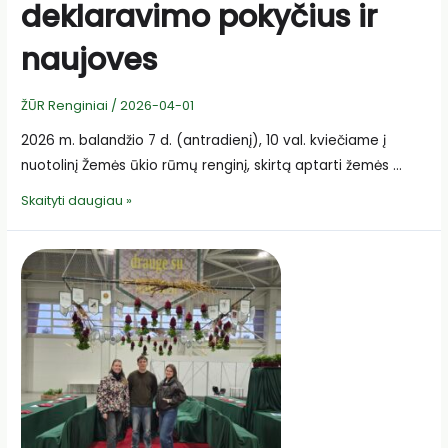
deklaravimo pokyčius ir
naujoves
ŽŪR Renginiai
/
2026-04-01
2026 m. balandžio 7 d. (antradienį), 10 val. kviečiame į
nuotolinį Žemės ūkio rūmų renginį, skirtą aptarti žemės …
Kviečiame
Skaityti daugiau »
į
nuotolinį
renginį
apie
2026
m.
deklaravimo
pokyčius
ir
naujoves