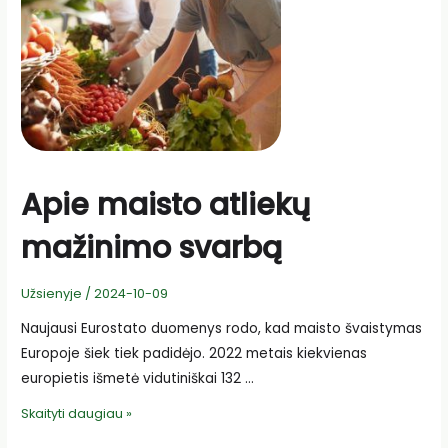
Apie maisto atliekų
mažinimo svarbą
Užsienyje
/
2024-10-09
Naujausi Eurostato duomenys rodo, kad maisto švaistymas
Europoje šiek tiek padidėjo. 2022 metais kiekvienas
europietis išmetė vidutiniškai 132 …
Apie
Skaityti daugiau »
maisto