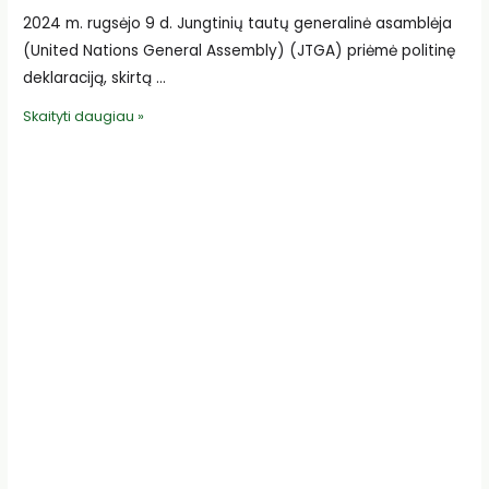
2024 m. rugsėjo 9 d. Jungtinių tautų generalinė asamblėja
(United Nations General Assembly) (JTGA) priėmė politinę
deklaraciją, skirtą …
Priimta
Skaityti daugiau »
deklaracija,
skirta
kovai
su
antimikrobinėmis
medžiagomis