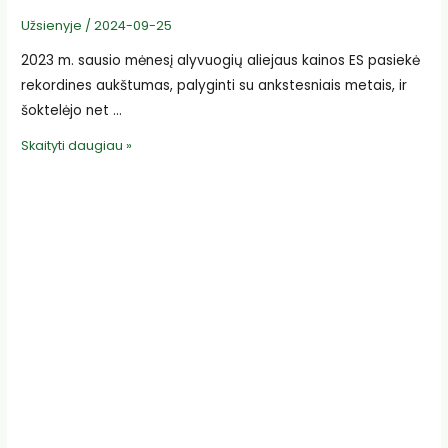
Užsienyje
/
2024-09-25
2023 m. sausio mėnesį alyvuogių aliejaus kainos ES pasiekė
rekordines aukštumas, palyginti su ankstesniais metais, ir
šoktelėjo net …
ES
Skaityti daugiau »
gerėjantis
alyvuogių
derlius
gali
įtakoti
aliejaus
kainą