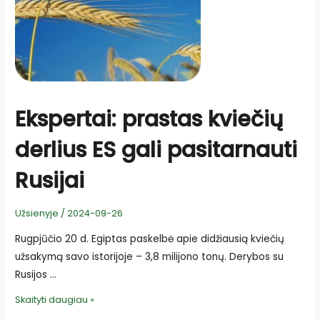
Ekspertai: prastas kviečių
derlius ES gali pasitarnauti
Rusijai
Užsienyje
/
2024-09-26
Rugpjūčio 20 d. Egiptas paskelbė apie didžiausią kviečių
užsakymą savo istorijoje – 3,8 milijono tonų. Derybos su
Rusijos …
Ekspertai:
Skaityti daugiau »
prastas