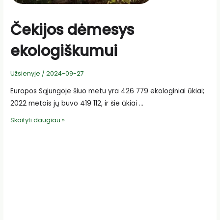
Čekijos dėmesys
ekologiškumui
Užsienyje
/
2024-09-27
Europos Sąjungoje šiuo metu yra 426 779 ekologiniai ūkiai;
2022 metais jų buvo 419 112, ir šie ūkiai …
Čekijos
Skaityti daugiau »
dėmesys
ekologiškumui