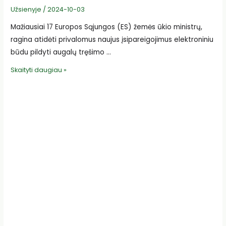
Užsienyje
/
2024-10-03
Mažiausiai 17 Europos Sąjungos (ES) žemės ūkio ministrų,
ragina atidėti privalomus naujus įsipareigojimus elektroniniu
būdu pildyti augalų tręšimo …
17
Skaityti daugiau »
šalių
ragina
atidėti
elektroninio
tręšimo
žurnalo
terminą