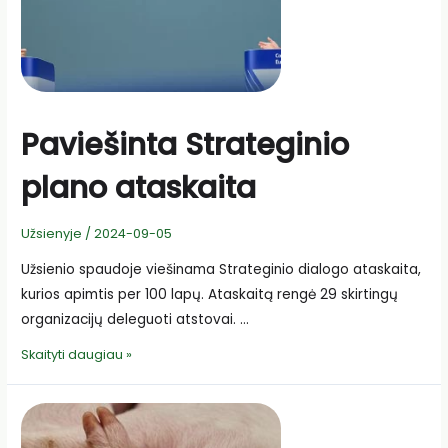
Paviešinta Strateginio
plano ataskaita
Užsienyje
/
2024-09-05
Užsienio spaudoje viešinama Strateginio dialogo ataskaita,
kurios apimtis per 100 lapų. Ataskaitą rengė 29 skirtingų
organizacijų deleguoti atstovai. …
Paviešinta
Skaityti daugiau »
Strateginio
plano
ataskaita