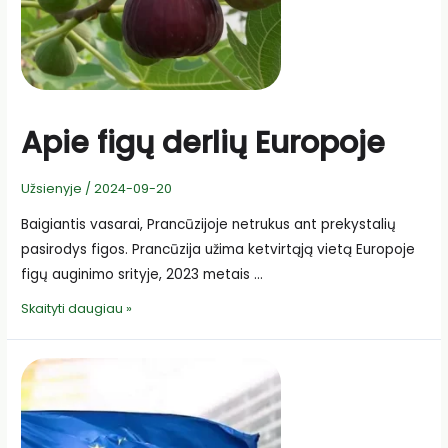
Apie figų derlių Europoje
Užsienyje
/
2024-09-20
Baigiantis vasarai, Prancūzijoje netrukus ant prekystalių
pasirodys figos. Prancūzija užima ketvirtąją vietą Europoje
figų auginimo srityje, 2023 metais …
Apie
Skaityti daugiau »
figų
derlių
Europoje