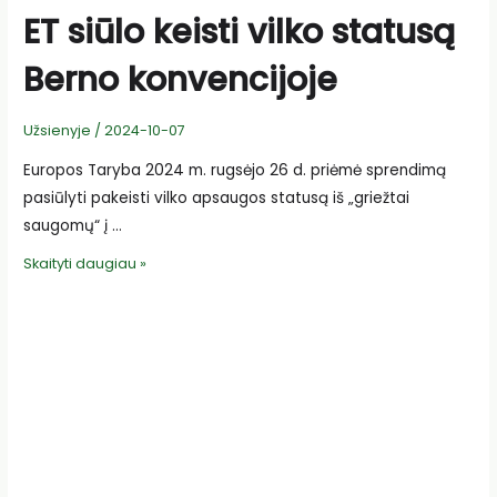
ET siūlo keisti vilko statusą
Berno konvencijoje
Užsienyje
/
2024-10-07
Europos Taryba 2024 m. rugsėjo 26 d. priėmė sprendimą
pasiūlyti pakeisti vilko apsaugos statusą iš „griežtai
saugomų“ į …
ET
Skaityti daugiau »
siūlo
keisti
vilko
statusą
Berno
konvencijoje