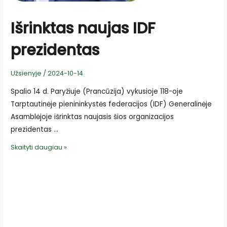
Išrinktas naujas IDF
prezidentas
Užsienyje
/
2024-10-14
Spalio 14 d. Paryžiuje (Prancūzija) vykusioje 118-oje
Tarptautinėje pienininkystės federacijos (IDF) Generalinėje
Asamblėjoje išrinktas naujasis šios organizacijos
prezidentas …
Išrinktas
Skaityti daugiau »
naujas
IDF
prezidentas