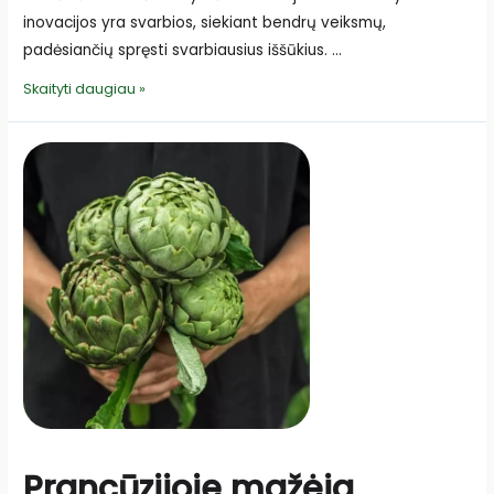
inovacijos yra svarbios, siekiant bendrų veiksmų,
padėsiančių spręsti svarbiausius iššūkius. …
Ūkininkų
Skaityti daugiau »
ir
žemės
ūkio
kooperatyvų
poreikiai
mokslinių
tyrimų
ir
inovacijų
bendrojoje
programoje
Prancūzijoje mažėja