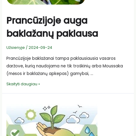
Prancūzijoje auga
baklažanų paklausa
Užsienyje
/
2024-09-24
Prancūzijoje baklažanai tampa paklausiausia vasaros
daržove, kurią naudojama ne tik troškinių arba Moussaka
(mėsos ir baklažanų apkepas) gamybai, …
Prancūzijoje
Skaityti daugiau »
auga
baklažanų
paklausa