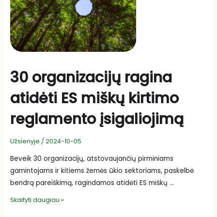
30 organizacijų ragina
atidėti ES miškų kirtimo
reglamento įsigaliojimą
Užsienyje
/
2024-10-05
Beveik 30 organizacijų, atstovaujančių pirminiams
gamintojams ir kitiems žemės ūkio sektoriams, paskelbė
bendrą pareiškimą, ragindamos atidėti ES miškų …
30
Skaityti daugiau »
organizacijų