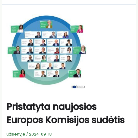
organizacijų
nuomonės
dėl
Strateginio
dialogo
Pristatyta naujosios
Europos Komisijos sudėtis
Užsienyje
/
2024-09-18