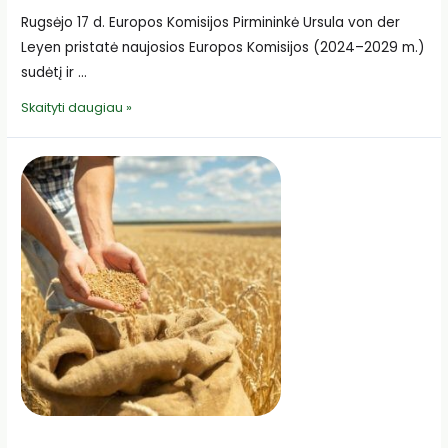
Rugsėjo 17 d. Europos Komisijos Pirmininkė Ursula von der
Leyen pristatė naujosios Europos Komisijos (2024–2029 m.)
sudėtį ir …
Pristatyta
Skaityti daugiau »
naujosios
Europos
Komisijos
sudėtis