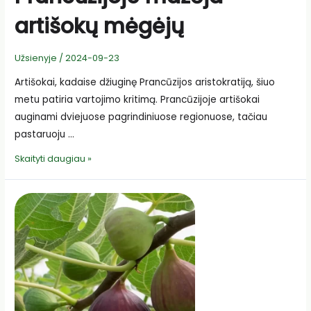
artišokų mėgėjų
Užsienyje
/
2024-09-23
Artišokai, kadaise džiuginę Prancūzijos aristokratiją, šiuo
metu patiria vartojimo kritimą. Prancūzijoje artišokai
auginami dviejuose pagrindiniuose regionuose, tačiau
pastaruoju …
Prancūzijoje
Skaityti daugiau »
mažėja
artišokų
mėgėjų