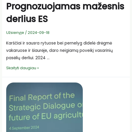
Prognozuojamas mažesnis
derlius ES
Užsienyje
/
2024-09-18
Karščiai ir sausra rytuose bei pernelyg didelė drėgmė
vakaruose ir šiaurėje, daro neigiamą poveikį vasarinių
pasėlių derliui. 2024 …
Prognozuojamas
Skaityti daugiau »
mažesnis
derlius
ES