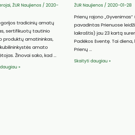
rojai
,
ŽUR Naujienos
/
2020-
ŽUR Naujienos
/
2020-01-28
Prienų rajono „Gyvenimas“ 
gorijos tradicinių amatų
pavadintas Prienuose leid
s, sertifikuotų tautinio
laikraštis) jau 23 kartą sur
o produktų amatininkas,
Padėkos šventę. Tai diena, 
kubilininkystės amato
Prienų …
tojas. Žinovai sako, kad …
Prienų
Skaityti daugiau »
i daugiau »
gyventojai
s
padėkojo
gerais
polės
darbais
pasižymėjusiems
ų
kraštiečiams