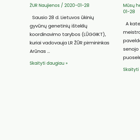
ŽUR Naujienos
/
2020-01-28
Mūsų he
01-28
Sausio 28 d. Lietuvos ūkinių
A kate
gyvūnų genetinių išteklių
meistra
koordinavimo tarybos (LŪGGIKT),
paveld
kuriai vadovauja LR ŽŪR pirmininkas
senojo 
Arūnas …
puoselė
Ūkinių
Skaityti daugiau »
Statinių
Skaityt
gyvūnų
meistra
genetinių
iš
išteklių
Marijam
koordinavimo
garsėja
taryba
gamini
išklausė
kokybe
ataskaitas,
aptarė
problemas