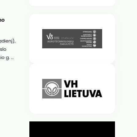
mo
adienį),
slo
io g. …