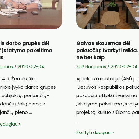
is darbo grupės dėl
Galvos skausmas dėl
” įstatymo pakeitimo
pakuočių: tvarkyti reikia,
is
ne bet kaip
jienos
/
2020-02-04
ŽUR Naujienos
/
2020-02-04
 4 d. Žemės ūkio
Aplinkos ministerija (AM) 
rijoje įvyko darbo grupės
Lietuvos Respublikos pakuo
o subjektų, perkančių–
pakuočių atliekų tvarkymo
ančių žalią pieną ir
įstatymo pakeitimo įstat
jančių pieno …
projektą, kuriuo siūloma pan
…
s
i daugiau »
Galvos
Skaityti daugiau »