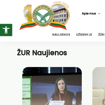
Pereiti
prie
Apie mus
turinio
Open toolbar
NAUJIENOS
UŽSIENYJE
ŽŪR
ŽUR Naujienos