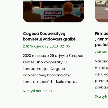
Cogeca Kooperatyvų
Pirmas
komitetui vadovaus graikė
„Pieno
posėd
ŽUR Naujienos
/
2020-02-05
ŽUR Nau
2020 m. sausio 29 d. įvyko Europos
Vasario
žemės ūkio kooperatyvų
ministe
konfederacijos Cogeca
dėl ūki
Kooperatyvų koordinavimo
parduod
komiteto posėdis, kurio metu …
prekiau
Cogeca
Skaityti daugiau »
Pirmasi
Skaityt
Kooperatyvų
darbo
komitetui