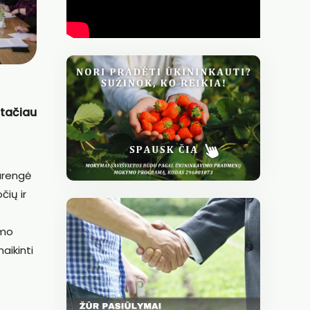
 tačiau
parengė
čių ir
ymo
aikinti