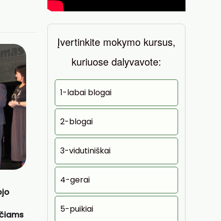
Įvertinkite mokymo kursus,
kuriuose dalyvavote:
1-labai blogai
2-blogai
3-vidutiniškai
4-gerai
ojo
5-puikiai
ečiams