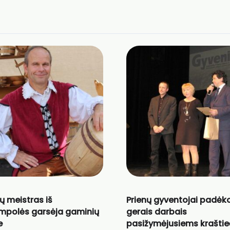
ių meistras iš
Prienų gyventojai padėk
mpolės garsėja gaminių
gerais darbais
e
pasižymėjusiems krašti