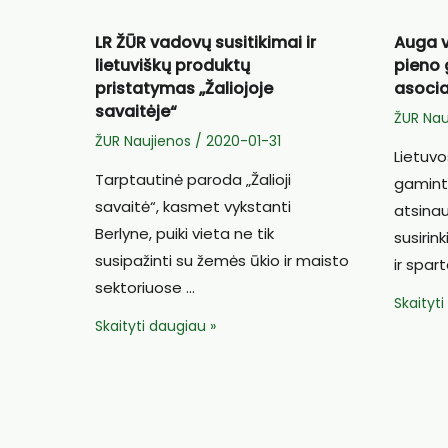
LR ŽŪR vadovų susitikimai ir
Auga v
lietuviškų produktų
pieno 
pristatymas „Žaliojoje
asocia
savaitėje“
ŽUR Nau
ŽUR Naujienos
/
2020-01-31
Lietuvo
Tarptautinė paroda „Žalioji
gamint
savaitė“, kasmet vykstanti
atsinau
Berlyne, puiki vieta ne tik
susirin
susipažinti su žemės ūkio ir maisto
ir spa
sektoriuose …
Auga
Skaityt
LR
Skaityti daugiau »
vidutini
ŽŪR
ir
vadovų
smulkiu
susitikimai
pieno
ir
gamint