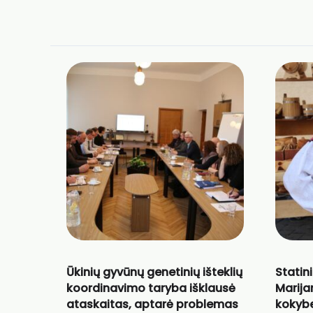
Ūkinių gyvūnų genetinių išteklių
Statin
koordinavimo taryba išklausė
Marija
ataskaitas, aptarė problemas
kokyb