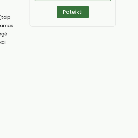
(taip
žiamas
engė
kai