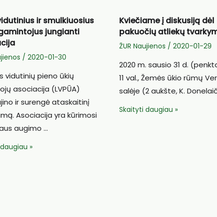
idutinius ir smulkiuosius
Kviečiame į diskusiją dėl
gamintojus jungianti
pakuočių atliekų tvarky
cija
ŽUR Naujienos
/
2020-01-29
jienos
/
2020-01-30
2020 m. sausio 31 d. (penkt
s vidutinių pieno ūkių
11 val., Žemės ūkio rūmų Ver
ojų asociacija (LVPŪA)
salėje (2 aukšte, K. Donelaič
jino ir surengė ataskaitinį
Kviečiame
Skaityti daugiau »
kimą. Asociacija yra kūrimosi
į
rtaus augimo …
diskusiją
i daugiau »
dėl
us
pakuočių
atliekų
osius
tvarkymo
ojus