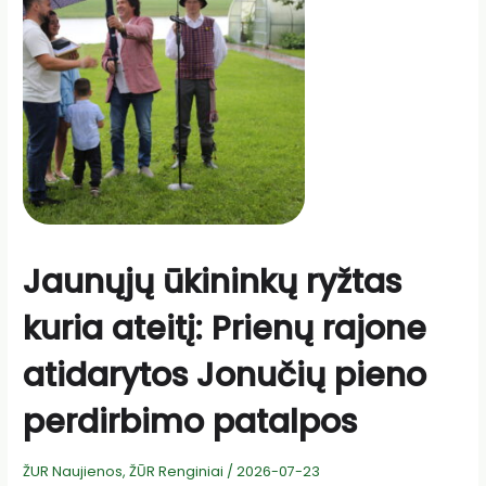
ūkio
ministru
aptarė
Lietuvos
žemės
ūkio
ir
kaimo
ateities
prioritetus
Jaunųjų ūkininkų ryžtas
kuria ateitį: Prienų rajone
atidarytos Jonučių pieno
perdirbimo patalpos
ŽUR Naujienos
,
ŽŪR Renginiai
/
2026-07-23