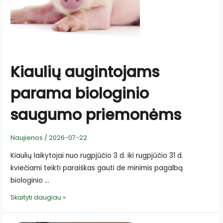
Kiaulių augintojams
parama biologinio
saugumo priemonėms
Naujienos
/
2026-07-22
Kiaulių laikytojai nuo rugpjūčio 3 d. iki rugpjūčio 31 d.
kviečiami teikti paraiškas gauti de minimis pagalbą
biologinio …
Kiaulių
Skaityti daugiau »
augintojams
parama