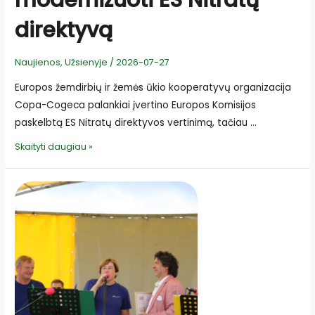
modernizuoti ES Nitratų
direktyvą
Naujienos
,
Užsienyje
/
2026-07-27
Europos žemdirbių ir žemės ūkio kooperatyvų organizacija
Copa-Cogeca palankiai įvertino Europos Komisijos
paskelbtą ES Nitratų direktyvos vertinimą, tačiau …
Copa-
Skaityti daugiau »
Cogeca
ragina
modernizuoti
ES
Nitratų
direktyvą