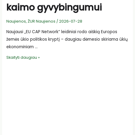
kaimo gyvybingumui
Naujienos
,
ŽUR Naujienos
/
2026-07-28
Naujausi „EU CAP Network“ leidiniai rodo aiškią Europos
žemės ūkio politikos kryptį – daugiau dėmesio skiriama ūkių
ekonominiam …
V.
Skaityti daugiau »
Grigas:
Europos
ir
Lietuvos
žemės
ūkio
prioritetai
turi
tapti
realia
pagalba