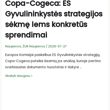
Copa-Cogeca: ES
Gyvulininkystės strategijos
sėkmę lems konkretūs
sprendimai
Naujienos
,
ŽUR Naujienos
/
2026-07-27
Europos Komisijai paskelbus ES Gyvulininkystės strategiją,
Copa-Cogeca pateikė išsamią jos analizę, kurioje įvertino
svarbiausias dokumento nuostatas ir išskyrė …
Copa-
Skaityti daugiau »
Cogeca:
ES
Gyvulininkystės
strategijos
sėkmę
lems