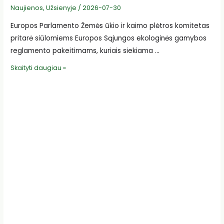
Naujienos
,
Užsienyje
/
2026-07-30
Europos Parlamento Žemės ūkio ir kaimo plėtros komitetas
pritarė siūlomiems Europos Sąjungos ekologinės gamybos
reglamento pakeitimams, kuriais siekiama …
EP
Skaityti daugiau »
pritarė
ekologinės
gamybos
reglamento
pakeitimams