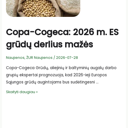
Copa-Cogeca: 2026 m. ES
grūdų derlius mažės
Naujienos
,
ŽUR Naujienos
/
2026-07-28
Copa-Cogeca Grūdų, aliejinių ir baltyminių augalų darbo
grupių ekspertai prognozuoja, kad 2026-ieji Europos
Sąjungos grūdų augintojams bus sudėtingesni …
Copa-
Skaityti daugiau »
Cogeca:
2026
m.
ES
grūdų