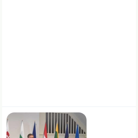
konkretūs
sprendimai