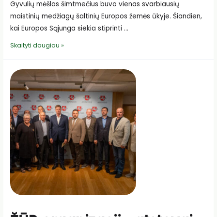
Gyvulių mėšlas šimtmečius buvo vienas svarbiausių
maistinių medžiagų šaltinių Europos žemės ūkyje. Šiandien,
kai Europos Sąjunga siekia stiprinti …
Gyvulių
Skaityti daugiau »
mėšlas
–
ne
atlieka,
o
vertingas
išteklius
žemės
ūkiui