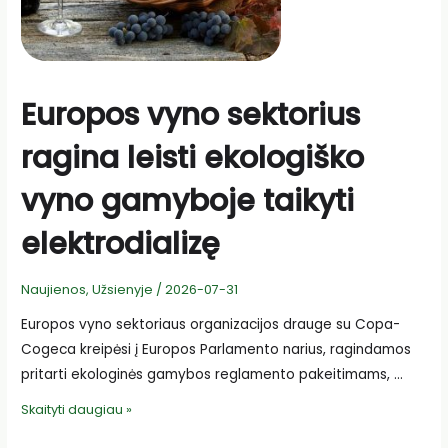
Europos vyno sektorius
ragina leisti ekologiško
vyno gamyboje taikyti
elektrodializę
Naujienos
,
Užsienyje
/
2026-07-31
Europos vyno sektoriaus organizacijos drauge su Copa-
Cogeca kreipėsi į Europos Parlamento narius, ragindamos
pritarti ekologinės gamybos reglamento pakeitimams, …
Europos
Skaityti daugiau »
vyno