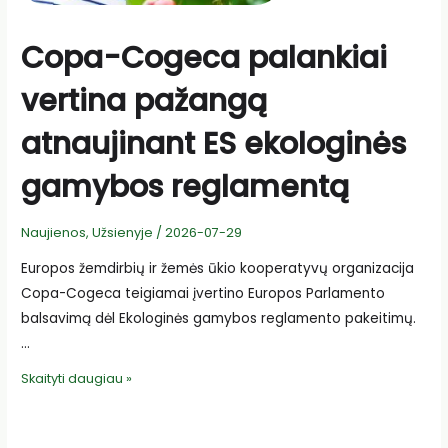
Copa-Cogeca palankiai
vertina pažangą
atnaujinant ES ekologinės
gamybos reglamentą
Naujienos
,
Užsienyje
/
2026-07-29
Europos žemdirbių ir žemės ūkio kooperatyvų organizacija
Copa-Cogeca teigiamai įvertino Europos Parlamento
balsavimą dėl Ekologinės gamybos reglamento pakeitimų.
…
Copa-
Skaityti daugiau »
Cogeca
palankiai
vertina