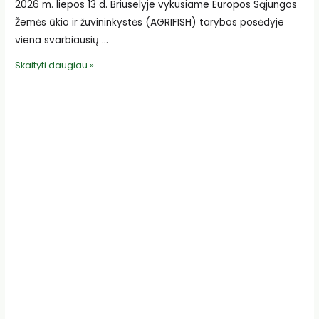
2026 m. liepos 13 d. Briuselyje vykusiame Europos Sąjungos
Žemės ūkio ir žuvininkystės (AGRIFISH) tarybos posėdyje
viena svarbiausių …
ES
Skaityti daugiau »
žemės
ūkio
ministrai
ieško
sprendimų,
kaip
sustiprinti
moterų
vaidmenį
žemės
ūkyje