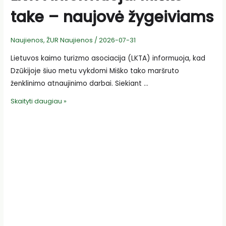
take – naujovė žygeiviams
Naujienos
,
ŽUR Naujienos
/
2026-07-31
Lietuvos kaimo turizmo asociacija (LKTA) informuoja, kad
Dzūkijoje šiuo metu vykdomi Miško tako maršruto
ženklinimo atnaujinimo darbai. Siekiant …
LKTA
Skaityti daugiau »
informuoja:
Miško
take
–
naujovė
žygeiviams