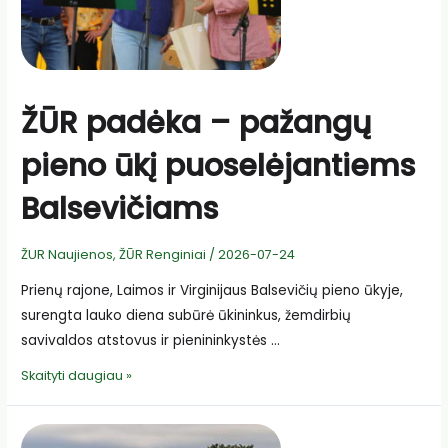
ŽŪR padėka – pažangų
pieno ūkį puoselėjantiems
Balsevičiams
ŽUR Naujienos
,
ŽŪR Renginiai
/
2026-07-24
Prienų rajone, Laimos ir Virginijaus Balsevičių pieno ūkyje,
surengta lauko diena subūrė ūkininkus, žemdirbių
savivaldos atstovus ir pienininkystės …
ŽŪR
Skaityti daugiau »
padėka
–
pažangų