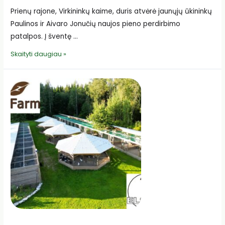
Prienų rajone, Virkininkų kaime, duris atvėrė jaunųjų ūkininkų
Paulinos ir Aivaro Jonučių naujos pieno perdirbimo
patalpos. Į šventę …
Jaunųjų
Skaityti daugiau »
ūkininkų
ryžtas
kuria
ateitį:
Prienų
rajone
atidarytos
Jonučių
pieno
perdirbimo
patalpos