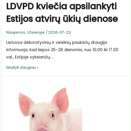
LDVPD kviečia apsilankyti
Estijos atvirų ūkių dienose
Naujienos
,
Užsienyje
/
2026-07-23
Lietuvos dekoratyvinių ir veislinių paukščių draugija
informuoja, kad liepos 25–26 dienomis, nuo 10.00 iki 17.00
val., Estijoje vyksiančių …
LDVPD
Skaityti daugiau »
kviečia
apsilankyti
Estijos
atvirų
ūkių
dienose