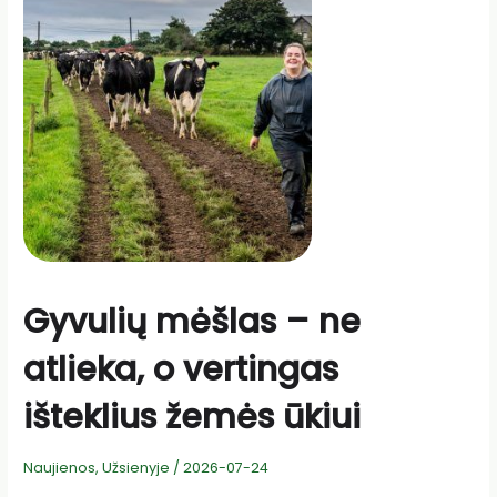
pieno
ūkį
puoselėjantiems
Balsevičiams
Gyvulių mėšlas – ne
atlieka, o vertingas
išteklius žemės ūkiui
Naujienos
,
Užsienyje
/
2026-07-24