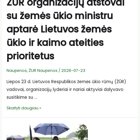
ŽŪR organizacijų atstovai
su žemės ūkio ministru
aptarė Lietuvos žemės
ūkio ir kaimo ateities
prioritetus
Naujienos
,
ŽUR Naujienos
/
2026-07-23
Liepos 23 d. Lietuvos Respublikos žemės ūkio rūmų (ŽŪR)
vadovai, organizacijų lyderiai ir nariai aktyviai dalyvavo
susitikime su …
ŽŪR
Skaityti daugiau »
organizacijų
atstovai
su
žemės